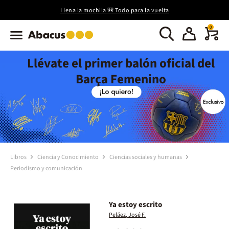
Llena la mochila 🎒 Todo para la vuelta
0
Llévate el primer balón oficial del
Barça Femenino
Libros
Ciencia y Conocimiento
Ciencias sociales y humanas
Periodismo y comunicación
Ya estoy escrito
Peláez, José F.