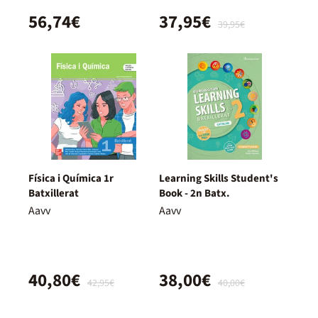
56,74€
37,95€
39,95€
Física i Química 1r
Learning Skills Student's
Batxillerat
Book - 2n Batx.
Aavv
Aavv
40,80€
38,00€
42,95€
40,00€