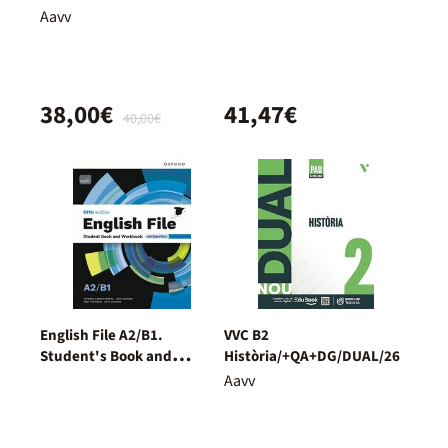
Aavv
38,00€
41,47€
40,00€
English File A2/B1.
VVC B2
Student's Book and
Història/+QA+DG/DUAL/26
Workbook + Digital
Aavv
(Without Key Pack)