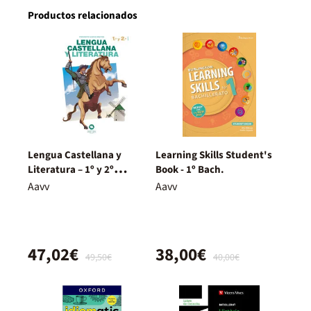
Productos relacionados
Lengua Castellana y
Learning Skills Student's
Literatura – 1º y 2º
Book - 1º Bach.
Bachillerato – Nuevo
Aavv
Aavv
Proyecto Delfos
47,02€
38,00€
49,50€
40,00€