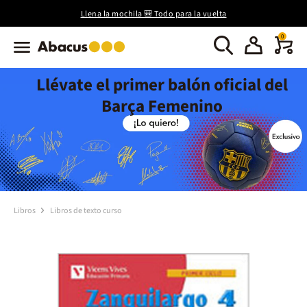
Llena la mochila 🎒 Todo para la vuelta
0
Llévate el primer balón oficial del
Barça Femenino
Libros
Libros de texto curso