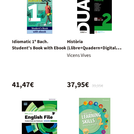
Idiomatic 1º Bach.
Història
Student's Book with Ebook
(Llibre+Quadern+Digital)
Dual
Vicens Vives
41,47€
37,95€
39,95€