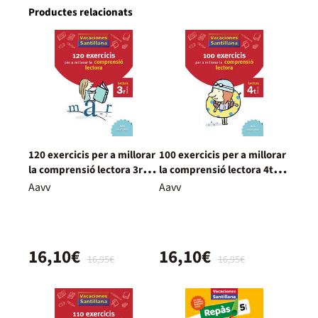
Productes relacionats
120 exercicis per a millorar
100 exercicis per a millorar
la comprensió lectora 3r
la comprensió lectora 4t
Primària
Primària
Aavv
Aavv
16,10€
16,10€
16,95€
16,95€