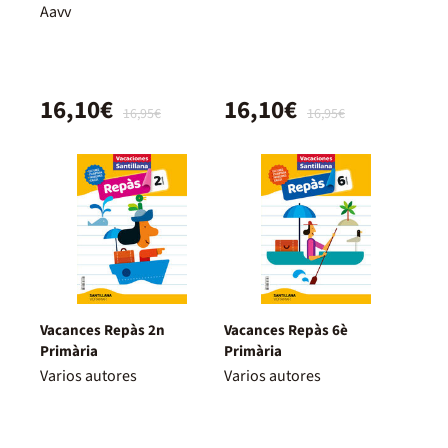
Primària
Aavv
16,10€
16,10€
16,95€
16,95€
Vacances Repàs 2n
Vacances Repàs 6è
Primària
Primària
Varios autores
Varios autores