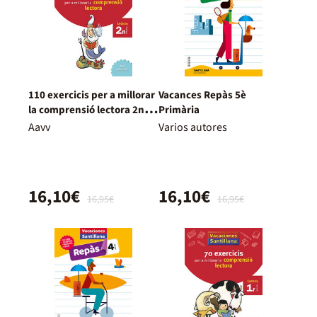
110 exercicis per a millorar
Vacances Repàs 5è
la comprensió lectora 2n
Primària
Primària
Aavv
Varios autores
16,10€
16,10€
16,95€
16,95€