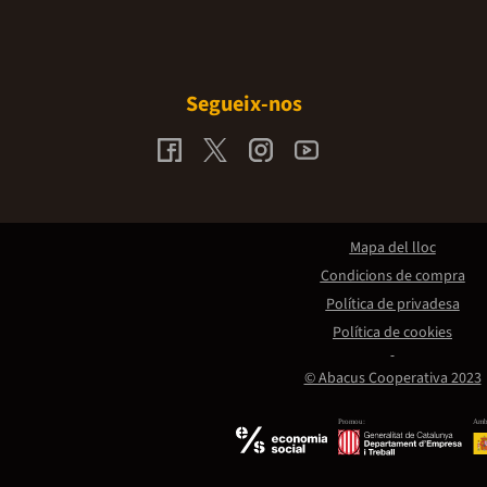
Segueix-nos
Mapa del lloc
Condicions de compra
Política de privadesa
Política de cookies
© Abacus Cooperativa 2023
Promou:
Amb 