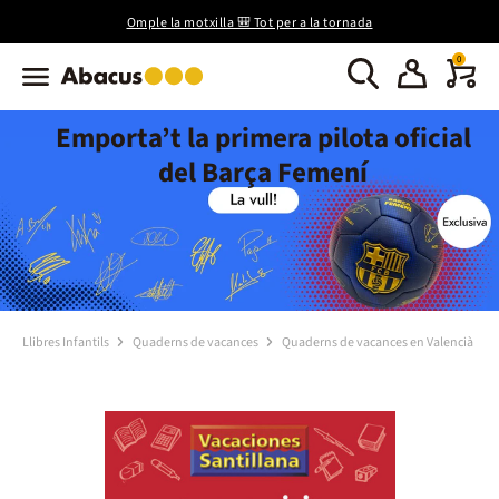
Omple la motxilla 🎒 Tot per a la tornada
0
Emporta’t la primera pilota oficial
del Barça Femení
Llibres Infantils
Quaderns de vacances
Quaderns de vacances en Valencià