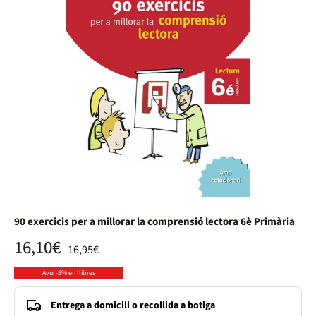
90 exercicis per a millorar la comprensió lectora 6è Primària
16,10€
16,95€
Avui -5% en llibres
Entrega a domicili o recollida a botiga