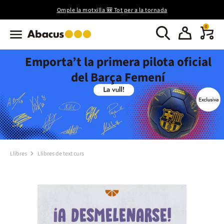
Omple la motxilla 🎒 Tot per a la tornada
0
Emporta’t la primera pilota oficial
del Barça Femení
Llibres
Llibres de text curs