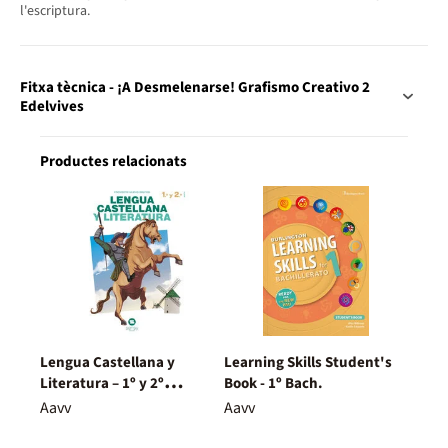
l'escriptura.
Fitxa tècnica - ¡A Desmelenarse! Grafismo Creativo 2
Edelvives
Productes relacionats
Lengua Castellana y
Learning Skills Student's
Literatura – 1º y 2º
Book - 1º Bach.
Bachillerato – Nuevo
Aavv
Aavv
Proyecto Delfos