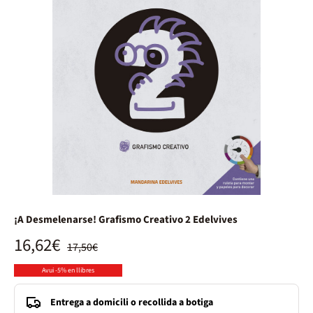
¡A Desmelenarse! Grafismo Creativo 2 Edelvives
16,62€
17,50€
Avui -5% en llibres
Entrega a domicili o recollida a botiga