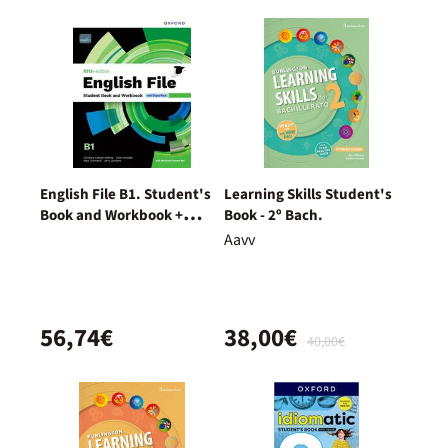
English File B1. Student's
Learning Skills Student's
Book and Workbook +
Book - 2º Bach.
Digital (With Key Pack)
Aavv
56,74€
38,00€
40,00€