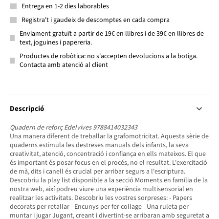
Entrega en 1-2 dies laborables
Registra't i gaudeix de descomptes en cada compra
Enviament gratuït a partir de 19€ en llibres i de 39€ en llibres de
text, joguines i papereria.
Productes de robòtica: no s'accepten devolucions a la botiga.
Contacta amb atenció al client
Descripció
Quadern de reforç Edelvives 9788414032343
Una manera diferent de treballar la grafomotricitat. Aquesta sèrie de
quaderns estimula les destreses manuals dels infants, la seva
creativitat, atenció, concentració i confiança en ells mateixos. El que
és important és posar focus en el procés, no el resultat. L'exercitació
de mà, dits i canell és crucial per arribar segurs a l'escriptura.
Descobriu la play list disponible a la secció Moments en família de la
nostra web, així podreu viure una experiència multisensorial en
realitzar les activitats. Descobriu les vostres sorpreses: - Papers
decorats per retallar - Encunys per fer collage - Una ruleta per
muntar i jugar Jugant, creant i divertint-se arribaran amb seguretat a