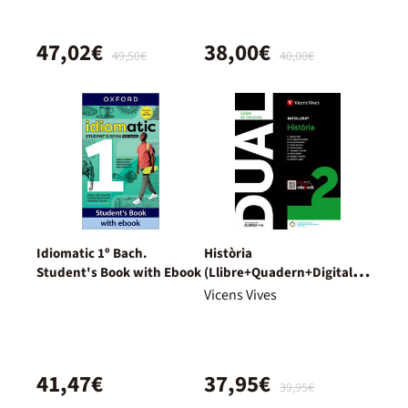
47,02€
38,00€
49,50€
40,00€
Idiomatic 1º Bach.
Història
Student's Book with Ebook
(Llibre+Quadern+Digital)
Dual
Vicens Vives
41,47€
37,95€
39,95€