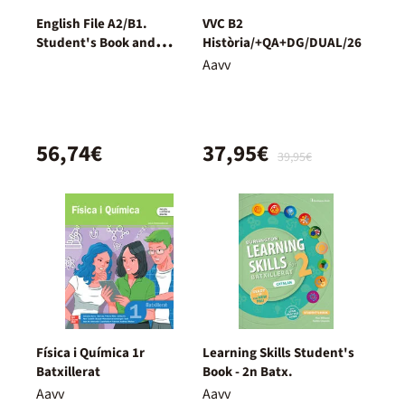
English File A2/B1.
VVC B2
Student's Book and
Història/+QA+DG/DUAL/26
Workbook + Digital
Aavv
(Without Key Pack)
56,74€
37,95€
39,95€
Física i Química 1r
Learning Skills Student's
Batxillerat
Book - 2n Batx.
Aavv
Aavv