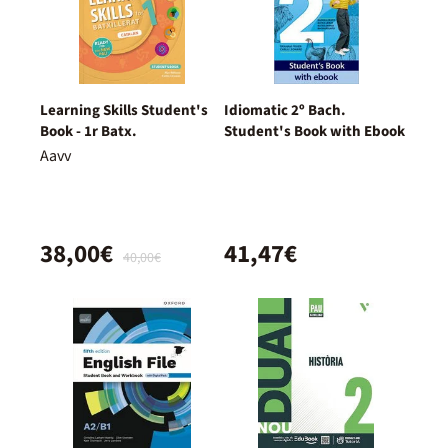
Learning Skills Student's
Idiomatic 2º Bach.
Book - 1r Batx.
Student's Book with Ebook
Aavv
38,00€
41,47€
40,00€