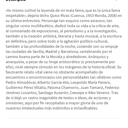
«Yo mismo cultivé la leyenda de mi mala fama, que es la única fama
respetable», dejaría dicho Quico Rivas (Cuenca, 1953-Ronda, 2008) en
su última entrevista. Personaje tan esquivo como excesivo, tan
singular como multifacético, dedicó toda su vida a la crítica de arte,
al comisariado de exposiciones, al periodismo y a la investigación,
también a la creación artística, literaria y hasta musical, a la escritura
en definitiva, pero sobre todo a la agitación político-cultural,
también a las profundidades de la noche, cosiendo con su empuje
las ciudades de Sevilla, Madrid y Barcelona, vertebrando por el
camino buena parte de la Movida y alrededores. Anárquico y
anarquista, a pesar de su linaje aristocrático (o precisamente por
ello), vivió siempre cómodo en los márgenes de la historia oficial. Su
fascinante relato vital viene no obstante acompañado de
encuentros o encontronazos con personalidades tan célebres como
Pedro Almodóvar, Alberto García-Alix, Leopoldo María Panero,
Guillermo Pérez Villalta, Paloma Chamorro, Juan Tamariz, Federico
Jiménez Losantos, Santiago Auserón, Ceesepe o Kiko Veneno. Tras
de sí dejó un rastro inagotable de textos e ideas, de acciones y
omisiones, aquí por fin recopiladas a mayor gloria de uno de
nuestros intelectuales más indómitos e inclasificables.