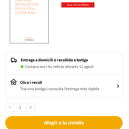
Avui -5% en llibres
Entrega a domicili o recollida a botiga
Compra ara i ho rebràs dimarts 11 agost
Clica i recull
Tria una botiga i consulta l’entrega més ràpida
Afegir a la cistella