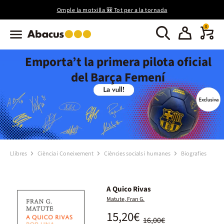
Omple la motxilla 🎒 Tot per a la tornada
0
Emporta’t la primera pilota oficial
del Barça Femení
Llibres
Ciència i Coneixement
Ciències socials i humanes
Biografies
A Quico Rivas
Matute, Fran G.
15,20€
16,00€