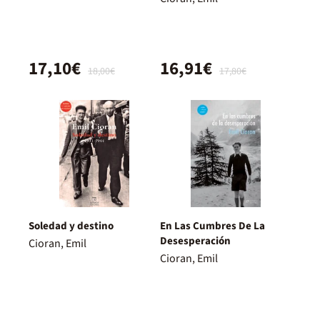
17,10€
16,91€
18,00€
17,80€
Soledad y destino
En Las Cumbres De La
Desesperación
Cioran, Emil
Cioran, Emil