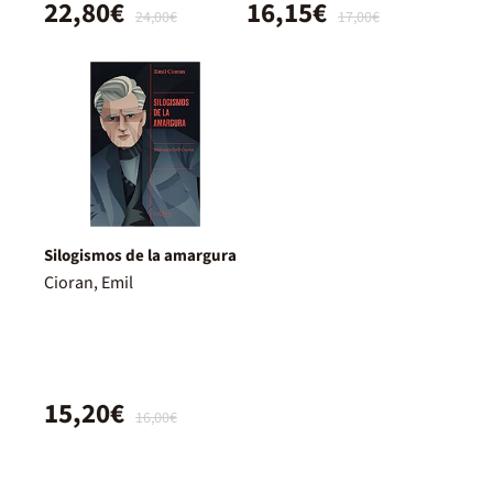
22,80€
16,15€
24,00€
17,00€
Silogismos de la amargura
Cioran, Emil
15,20€
16,00€