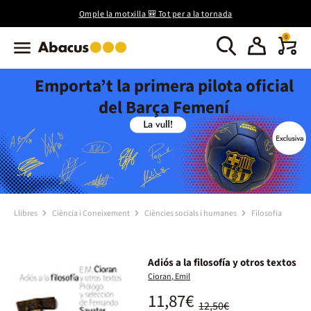
Omple la motxilla 🎒 Tot per a la tornada
0
Emporta’t la primera pilota oficial
del Barça Femení
Llibres
Ciència i Coneixement
Ciències socials i humanes
Filosofia
Adiós a la filosofía y otros textos
Cioran, Emil
11,87€
12,50€