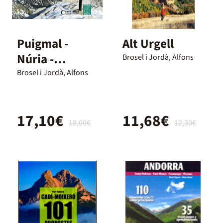
Puigmal -
Alt Urgell
Núria -
Brosel i Jordà, Alfons
Ulldeter
Brosel i Jordà, Alfons
17,10€
11,68€
18,00€
12,30€