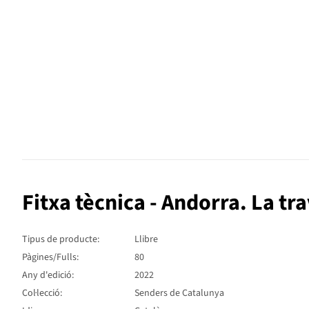
Fitxa tècnica - Andorra. La tr
Tipus de producte:
Llibre
Pàgines/Fulls:
80
Any d'edició:
2022
Col·lecció:
Senders de Catalunya