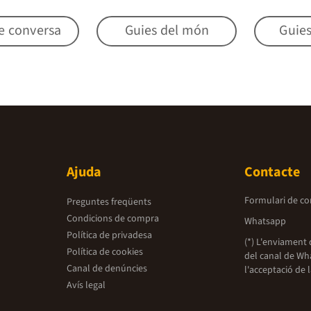
e conversa
Guies del món
Guie
Ajuda
Contacte
Formulari de co
Preguntes freqüents
Condicions de compra
Whatsapp
Política de privadesa
(*) L'enviament 
Política de cookies
del canal de Wh
Canal de denúncies
l'acceptació de 
Avís legal