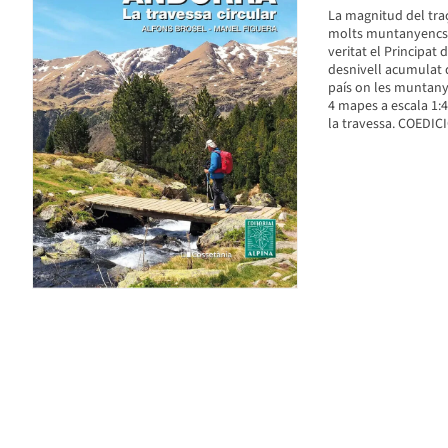
La magnitud del traç
molts muntanyencs co
veritat el Principat
desnivell acumulat d
país on les muntanye
4 mapes a escala 1:40
la travessa. COEDI