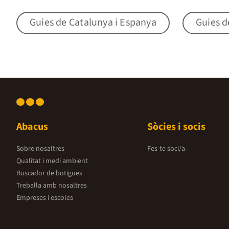
Guies de Catalunya i Espanya
Guies d
Abacus
Sòcies i socis
Sobre nosaltres
Fes-te soci/a
Qualitat i medi ambient
Buscador de botigues
Treballa amb nosaltres
Empreses i escoles