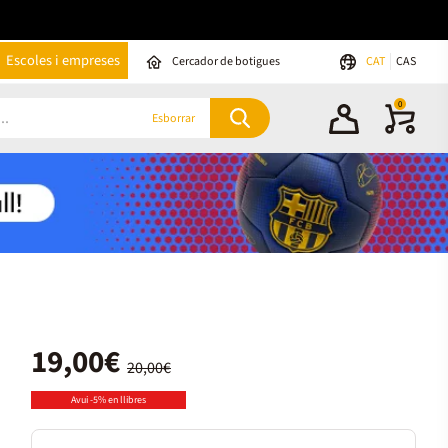
Escoles i empreses
Cercador de botigues
CAT
CAS
0
Esborrar
19,00€
20,00€
Avui -5% en llibres