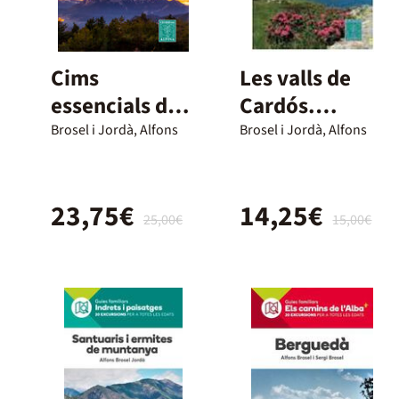
Cims
Les valls de
essencials de
Cardós.
Catalunya
Camins de
Brosel i Jordà, Alfons
Brosel i Jordà, Alfons
l'Alba
23,75€
14,25€
25,00€
15,00€