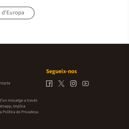
s d'Europa
Segueix-nos
ntacte
d’un missatge a través
atsapp, implica
la
Política de Privadesa.