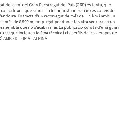
at del camí del Gran Recorregut del País (GRP) és tanta, que
incideixen que si no s'ha fet aquest itinerari no es coneix de
 d'Andorra. Es tracta d'un recorregut de més de 115 km i amb un
e més de 8.500 m, tot plegat per donar la volta sencera en un
s sembla que no s'acabin mai. La publicació consta d'una guia i
.000 que inclouen la fitxa tècnica i els perfils de les 7 etapes de
CIÓ AMB EDITORIAL ALPINA