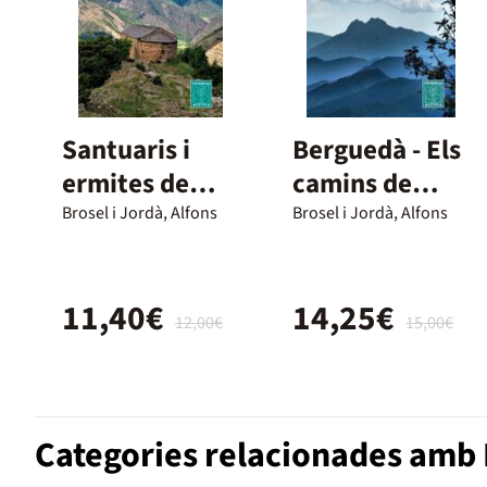
Santuaris i
Berguedà - Els
ermites de
camins de
muntanya
l'Alba
Brosel i Jordà, Alfons
Brosel i Jordà, Alfons
11,40€
14,25€
12,00€
15,00€
Categories relacionades amb 