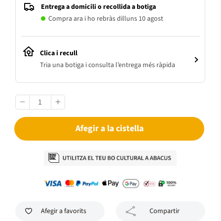
Entrega a domicili o recollida a botiga
Compra ara i ho rebràs dilluns 10 agost
Clica i recull
Tria una botiga i consulta l’entrega més ràpida
Afegir a la cistella
Afegir a favorits
Compartir