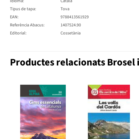
Idioma:
Català
Tipus de tapa:
Tova
EAN:
9788413561929
Referència Abacus:
1407524.90
Editorial:
Cossetània
Productes relacionats Brosel i