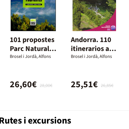
101 propostes
Andorra. 110
Parc Natural
itinerarios a
Cadí-Moixeró
las 72 cimas
Brosel i Jordà, Alfons
Brosel i Jordà, Alfons
26,60€
25,51€
28,00€
26,85€
Rutes i excursions