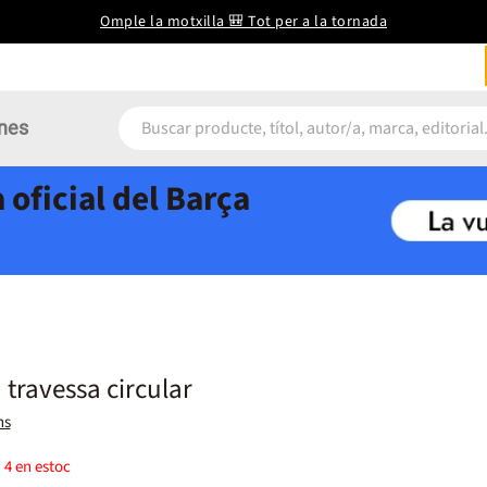
Omple la motxilla 🎒 Tot per a la tornada
nes
 oficial del Barça
 travessa circular
ns
)
4
en estoc