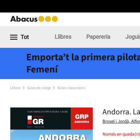
Llibres
Papereria
Jogui
Tot
Emporta’t la primera pilota
Femení
Llibres
Guies de viatge
Rutes i excursions
Andorra. La
Brosel i Jordà, Alfo
Només en queda(n