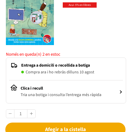
Avui -5% en llibres
Només en queda(n)
2
en estoc
Entrega a domicili o recollida a botiga
Compra ara i ho rebràs dilluns 10 agost
Clica i recull
Tria una botiga i consulta l’entrega més ràpida
Afegir a la cistella