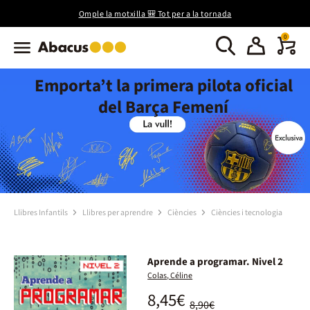
Omple la motxilla 🎒 Tot per a la tornada
0
Emporta’t la primera pilota oficial
del Barça Femení
Llibres Infantils
Llibres per aprendre
Ciències
Ciències i tecnologia
Aprende a programar. Nivel 2
Colas, Céline
8,45€
8,90€