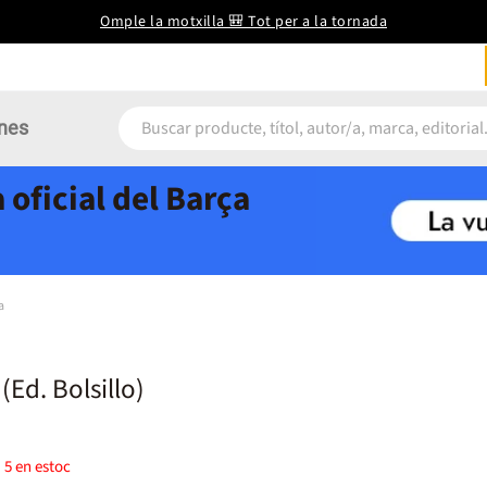
Omple la motxilla 🎒 Tot per a la tornada
nes
 oficial del Barça
a
(Ed. Bolsillo)
)
5
en estoc