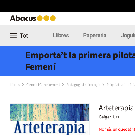
Llibres
Papereria
Jogui
Tot
Emporta’t la primera pilota
Femení
Llibres
Ciència i Coneixement
Pedagogia i psicologia
Psiquiatria i teràpi
Arteterapia 
Geiger, Urs
Només en queda(n