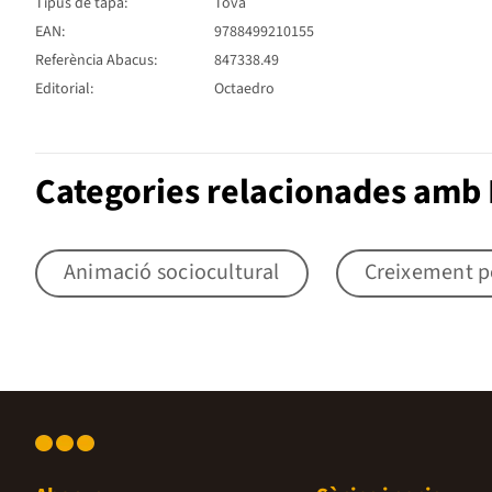
Tipus de tapa:
Tova
EAN:
9788499210155
Referència Abacus:
847338.49
Editorial:
Octaedro
Categories relacionades amb P
Animació sociocultural
Creixement p