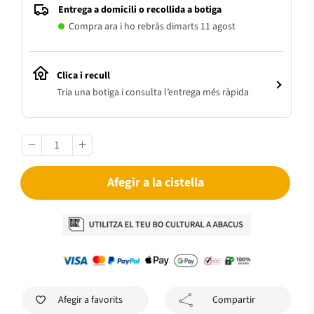
Entrega a domicili o recollida a botiga
Compra ara i ho rebràs dimarts 11 agost
Clica i recull
Tria una botiga i consulta l’entrega més ràpida
Afegir a la cistella
Afegir a favorits
Compartir