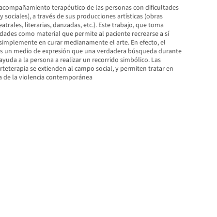
n acompañamiento terapéutico de las personas con dificultades
s y sociales), a través de sus producciones artísticas (obras
eatrales, literarias, danzadas, etc.). Este trabajo, que toma
dades como material que permite al paciente recrearse a sí
simplemente en curar medianamente el arte. En efecto, el
os un medio de expresión que una verdadera búsqueda durante
 ayuda a la persona a realizar un recorrido simbólico. Las
rteterapia se extienden al campo social, y permiten tratar en
a de la violencia contemporánea