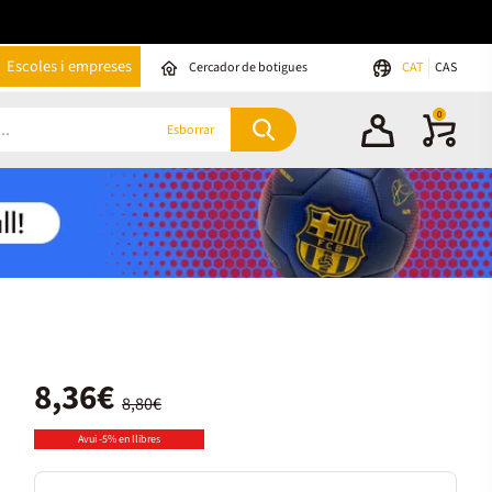
Escoles i empreses
Cercador de botigues
CAT
CAS
0
Esborrar
8,36€
8,80€
Avui -5% en llibres