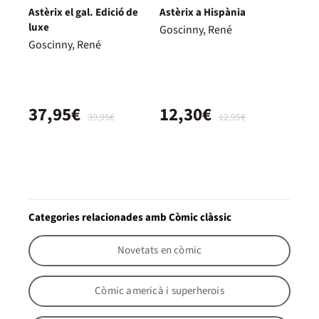
Astèrix el gal. Edició de
Astèrix a Hispània
luxe
Goscinny, René
Goscinny, René
37,95€
12,30€
39,95€
12,95€
Categories relacionades amb Còmic clàssic
Novetats en còmic
Còmic americà i superherois