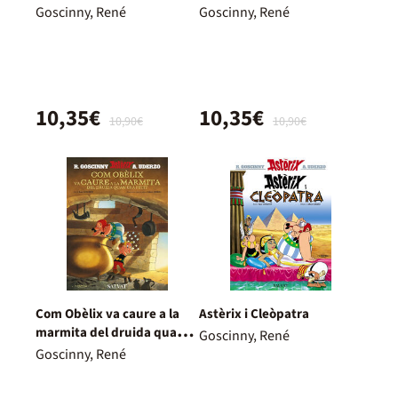
Goscinny, René
Goscinny, René
10,35€
10,35€
10,90€
10,90€
Com Obèlix va caure a la
Astèrix i Cleòpatra
marmita del druida quan
Goscinny, René
era petit (català)
Goscinny, René