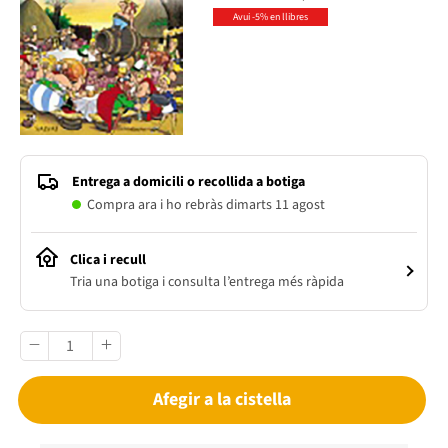
Avui -5% en llibres
Entrega a domicili o recollida a botiga
Compra ara i ho rebràs dimarts 11 agost
Clica i recull
Tria una botiga i consulta l’entrega més ràpida
Afegir a la cistella