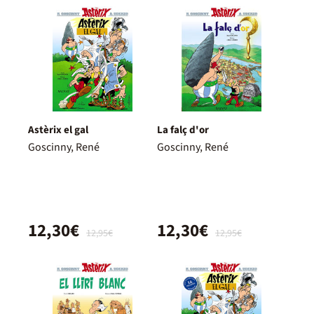
Astèrix el gal
La falç d'or
Goscinny, René
Goscinny, René
12,30€
12,30€
12,95€
12,95€