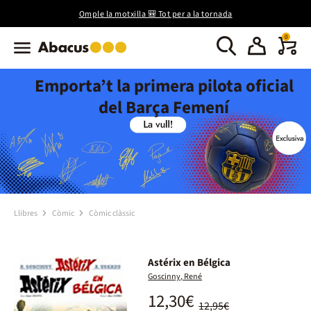
Omple la motxilla 🎒 Tot per a la tornada
0
Emporta’t la primera pilota oficial
del Barça Femení
Llibres
Còmic
Còmic clàssic
Astérix en Bélgica
Goscinny, René
12,30€
12,95€