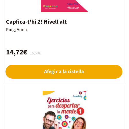
Capfica-t'hi 2! Nivell alt
Puig, Anna
14,72€
15,50€
Afegir a la cistella