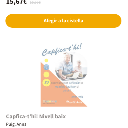
15,67€
16,50€
Afegir a la cistella
Capfica-t'hi! Nivell baix
Puig, Anna