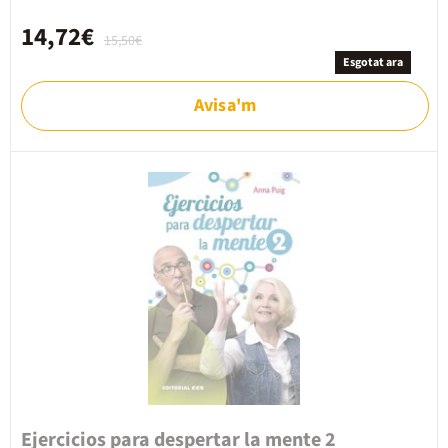
14,72€
15,50€
Esgotat ara
Avisa'm
Ejercicios para despertar la mente 2