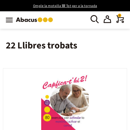
Omple la motxilla 🎒 Tot per a la tornada
0
22 Llibres trobats