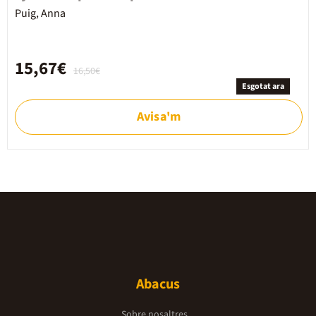
Puig, Anna
15,67€
16,50€
Esgotat ara
Avisa'm
Abacus
Sobre nosaltres