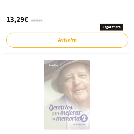
13,29€
13,99€
Esgotat ara
Avisa'm