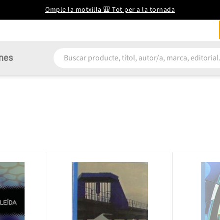
Omple la motxilla 🎒 Tot per a la tornada
nes