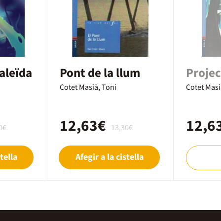
aleïda
Pont de la llum
Projec
Cotet Masià, Toni
Cotet Masi
12,63€
12,6
0€
13,30€
tella
Afegir a la cistella