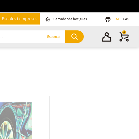
Escoles i empreses
Cercador de botigues
CAT
CAS
0
Esborrar