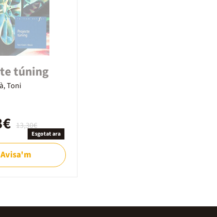
te túning
à, Toni
3€
13,30€
Esgotat ara
Avisa'm