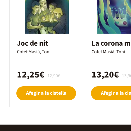
Joc de nit
La corona m
Cotet Masià, Toni
Cotet Masià, Toni
12,25€
13,20€
12,90€
13,9
Afegir a la cistella
Afegir a la cis