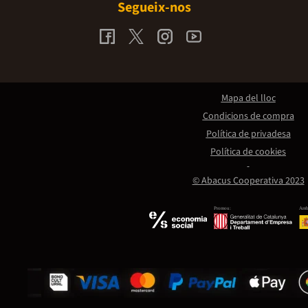
Segueix-nos
Mapa del lloc
Condicions de compra
Política de privadesa
Política de cookies
© Abacus Cooperativa 2023
Promou:
Amb 