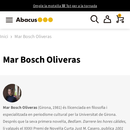
Omple la motxilla 🎒 Tot per a la tornada
0
Inici
Mar Bosch Oliveras
Mar Bosch Oliveras
Mar Bosch Oliveras
(Girona, 1981) és llicenciada en filosofia i
especialitzada en periodisme cultural per la Universitat de Girona.
Després que la seva primera novel·la,
Bedlam. Darrere les hores càlides
,
li valgués el XXXII Premi de Novel·la Curta Just M. Casero, publica
1001