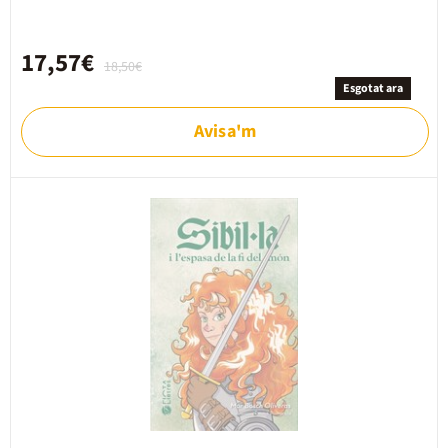
17,57€
18,50€
Esgotat ara
Avisa'm