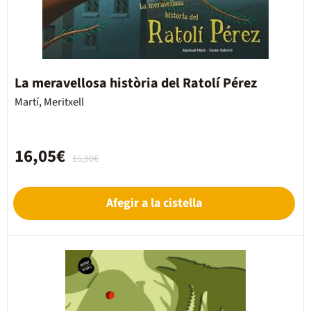
La meravellosa història del Ratolí Pérez
Martí, Meritxell
16,05€
16,90€
Afegir a la cistella