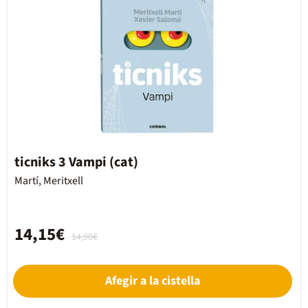
ticniks 3 Vampi (cat)
Martí, Meritxell
14,15€
14,90€
Afegir a la cistella