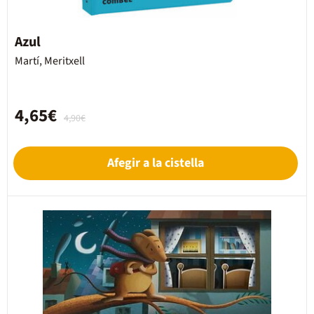
Azul
Martí, Meritxell
4,65€
4,90€
Afegir a la cistella