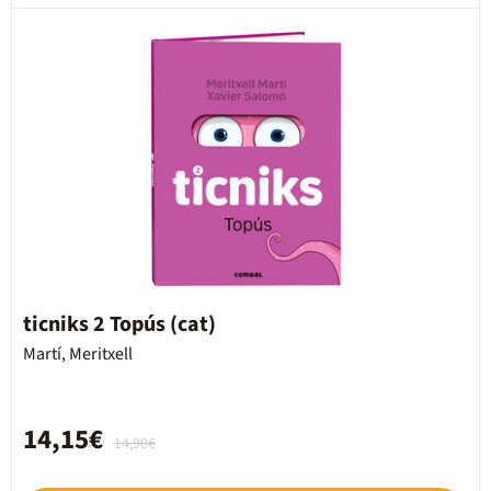
ticniks 2 Topús (cat)
Martí, Meritxell
14,15€
14,90€