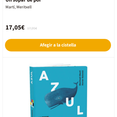
Un sopar de por
Martí, Meritxell
17,05€
17,95€
Afegir a la cistella