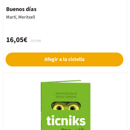
Buenos días
Martí, Meritxell
16,05€
16,90€
Afegir a la cistella