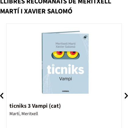
LLIBRES RECOMANATS DE MERITXELL
MARTÍ I XAVIER SALOMÓ
ticniks 3 Vampi (cat)
t
Martí, Meritxell
M