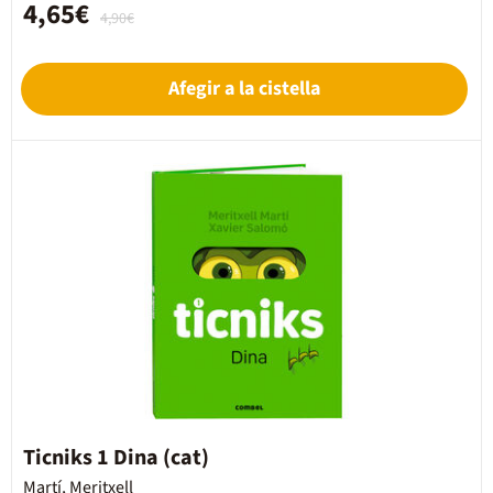
4,65€
4,90€
Afegir a la cistella
Ticniks 1 Dina (cat)
Martí, Meritxell