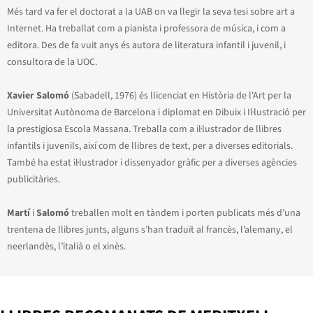
Més tard va fer el doctorat a la UAB on va llegir la seva tesi sobre art a
Internet. Ha treballat com a pianista i professora de música, i com a
editora. Des de fa vuit anys és autora de literatura infantil i juvenil, i
consultora de la UOC.
Xavier Salomó
(Sabadell, 1976) és llicenciat en Història de l'Art per la
Universitat Autònoma de Barcelona i diplomat en Dibuix i Il·lustració per
la prestigiosa Escola Massana. Treballa com a il·lustrador de llibres
infantils i juvenils, així com de llibres de text, per a diverses editorials.
També ha estat il·lustrador i dissenyador gràfic per a diverses agències
publicitàries.
Martí
i
Salomó
treballen molt en tàndem i porten publicats més d’una
trentena de llibres junts, alguns s’han traduït al francès, l’alemany, el
neerlandès, l’italià o el xinès.