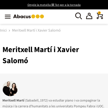
Omple la motxilla 🎒 Tot per a la tornada
0
Inici
Meritxell Martí i Xavier Salomó
Meritxell Martí i Xavier
Salomó
Meritxell Martí
(Sabadell, 1972) va estudiar piano i va compaginar la
música i la carrera d’humanitats a les universitats Pompeu Fabra i UOC.