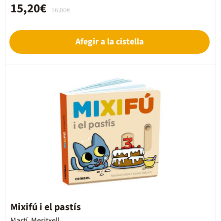
15,20€
16,00€
Afegir a la cistella
Mixifú i el pastís
Martí, Meritxell