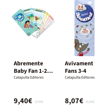
Abremente
Avivament
Baby Fan 1-2
Fans 3-4
años
Catapulta Editores
Catapulta Editores
9,40€
8,07€
9,90€
8,50€