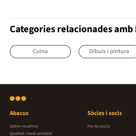
Categories relacionades amb
Cuina
Dibuix i pintura
Abacus
Sòcies i socis
Sobre nosaltres
Fes-te soci/a
Qualitat i medi ambient