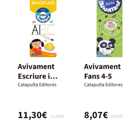
Avivament
Avivament
Escriure i
Fans 4-5
Esborrar
Catapulta Editores
Catapulta Editores
Majúscules
11,30€
8,07€
11,90€
8,50€