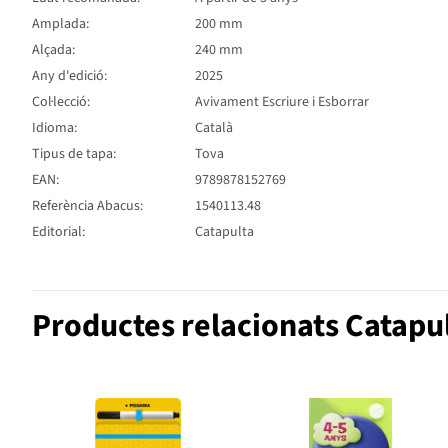
Amplada:
200 mm
Alçada:
240 mm
Any d'edició:
2025
Col·lecció:
Avivament Escriure i Esborrar
Idioma:
Català
Tipus de tapa:
Tova
EAN:
9789878152769
Referència Abacus:
1540113.48
Editorial:
Catapulta
Productes relacionats Catapul