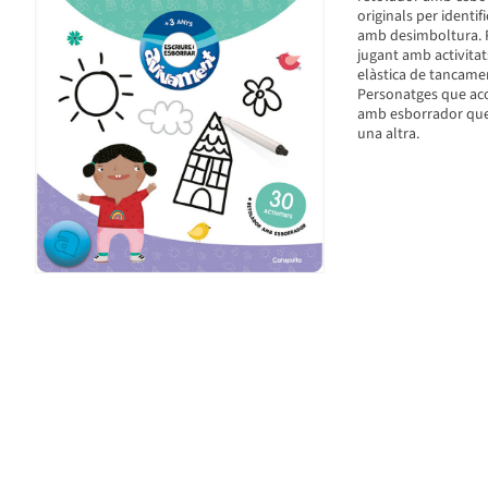
originals per identif
amb desimboltura. Pro
jugant amb activita
elàstica de tancamen
Personatges que acom
amb esborrador que 
una altra.