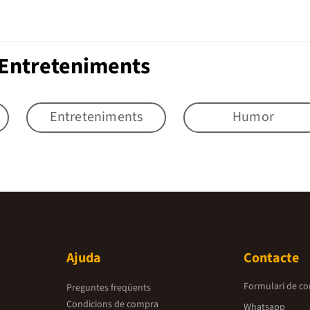
 Entreteniments
Entreteniments
Humor
Ajuda
Contacte
Formulari de co
Preguntes freqüents
Condicions de compra
Whatsapp