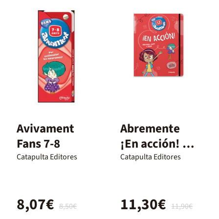
Avivament
Abremente
Fans 7-8
¡En acción! 7-8
años
Catapulta Editores
Catapulta Editores
8,07€
11,30€
8,50€
11,90€