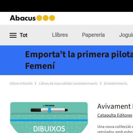
Llibres
Papereria
Jogui
Tot
Emporta’t la primera pilota
Femení
Llibres Infantils
Llibres de manualitats i entreteniments
Entreteniments
Avivament E
Catapulta Editores
Una nova col·lecció d
retolador amb esbor