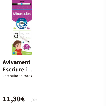
Avivament
Escriure i
Esborrar
Catapulta Editores
Minúscules
11,30€
11,90€