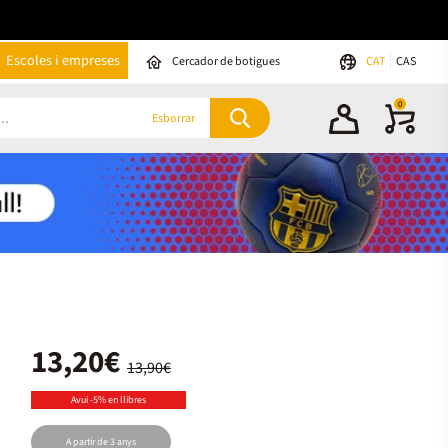
Escoles i empreses
Cercador de botigues
CAT
CAS
0
Esborrar
13,20€
13,90€
Avui -5% en llibres
A partir de 3 anys