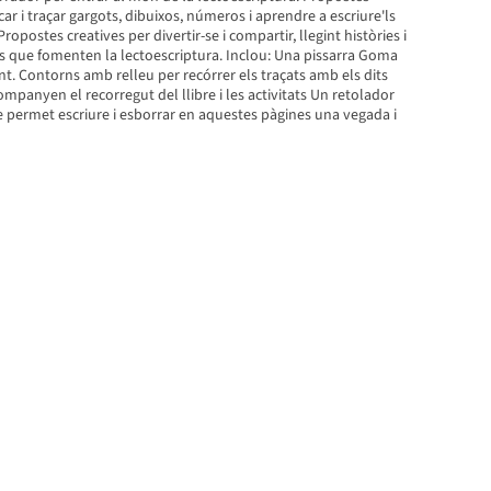
icar i traçar gargots, dibuixos, números i aprendre a escriure'ls
postes creatives per divertir-se i compartir, llegint històries i
ts que fomenten la lectoescriptura. Inclou: Una pissarra Goma
t. Contorns amb relleu per recórrer els traçats amb els dits
panyen el recorregut del llibre i les activitats Un retolador
permet escriure i esborrar en aquestes pàgines una vegada i