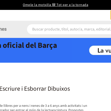
Omple la motxilla 🎒 Tot per a la tornada
nes
 oficial del Barça
scriure i Esborrar Dibuixos
e llibres per a nens i nenes de 3 a 6 anys amb activitats i un
rador per entrar al món de la lectoescriptura. Propostes