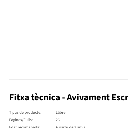
Fitxa tècnica - Avivament Escr
Tipus de producte:
Llibre
Pàgines/Fulls:
26
Edat recomanada:
A partir de 3 anys