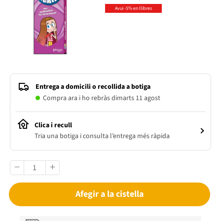
Avui -5% en llibres
Entrega a domicili o recollida a botiga
Compra ara i ho rebràs dimarts 11 agost
Clica i recull
Tria una botiga i consulta l’entrega més ràpida
Afegir a la cistella