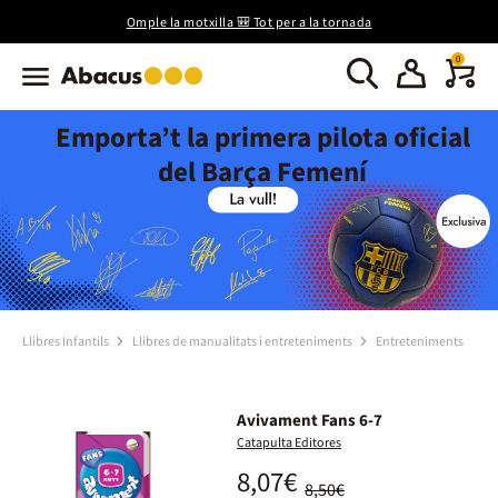
Omple la motxilla 🎒 Tot per a la tornada
0
Emporta’t la primera pilota oficial
del Barça Femení
Llibres Infantils
Llibres de manualitats i entreteniments
Entreteniments
Avivament Fans 6-7
Catapulta Editores
8,07€
8,50€