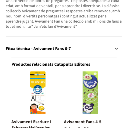
Una col·lecció de llibres de preguntes i respostes adequades a cada
edat, amb format de ventall, per a aprendre i divertir-se. La clàssica
col·lecció Avivament de preguntes i respostes arriba renovada, amb
nou nom, divertits personatges i contingut actualitzat per a
aprendre jugant. Avivament Fan una col·lecció amb milions de fans a
tot el món. I tu? Ja n'ets fan d'Avivament?
Fitxa tècnica - Avivament Fans 6-7
Productes relacionats Catapulta Editores
Avivament Escriure i
Avivament Fans 4-5
Esborrar Majúscules