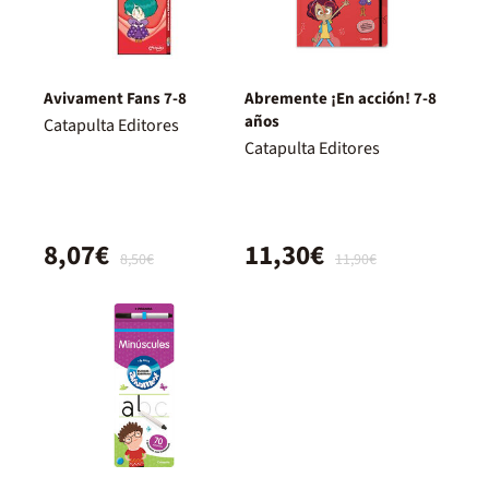
Avivament Fans 7-8
Abremente ¡En acción! 7-8
años
Catapulta Editores
Catapulta Editores
8,07€
11,30€
8,50€
11,90€