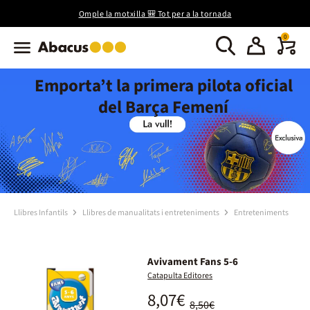
Omple la motxilla 🎒 Tot per a la tornada
0
Emporta’t la primera pilota oficial
del Barça Femení
Llibres Infantils
Llibres de manualitats i entreteniments
Entreteniments
Avivament Fans 5-6
Catapulta Editores
8,07€
8,50€