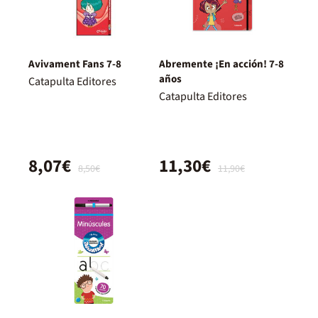
Avivament Fans 7-8
Abremente ¡En acción! 7-8
años
Catapulta Editores
Catapulta Editores
8,07€
11,30€
8,50€
11,90€