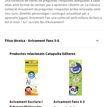
Una col·lecció de llibres de preguntes i respostes adequades a cada
edat, amb format de ventall, per a aprendre i divertir-se. La clàssica
col·lecció Avivament de preguntes i respostes arriba renovada, amb
nou nom, divertits personatges i contingut actualitzat per a
aprendre jugant. Avivament Fan una col·lecció amb milions de fans a
tot el món. I tu? Ja n'ets fan d'Avivament?
Fitxa tècnica - Avivament Fans 5-6
Productes relacionats Catapulta Editores
Avivament Escriure i
Avivament Fans 4-5
Esborrar Majúscules