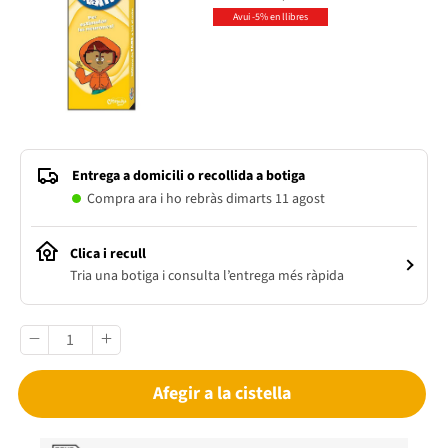
Avui -5% en llibres
Entrega a domicili o recollida a botiga
Compra ara i ho rebràs dimarts 11 agost
Clica i recull
Tria una botiga i consulta l’entrega més ràpida
Afegir a la cistella