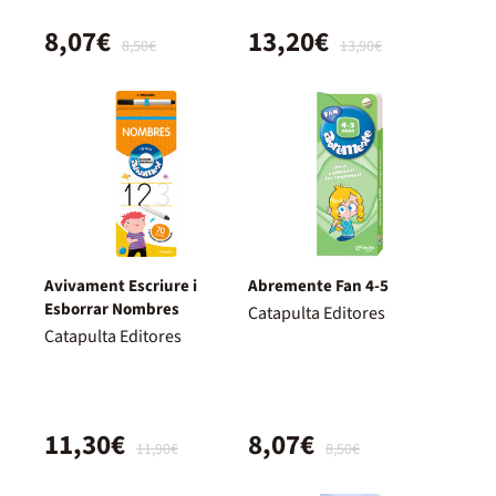
8,07€
13,20€
8,50€
13,90€
Avivament Escriure i
Abremente Fan 4-5
Esborrar Nombres
Catapulta Editores
Catapulta Editores
11,30€
8,07€
11,90€
8,50€