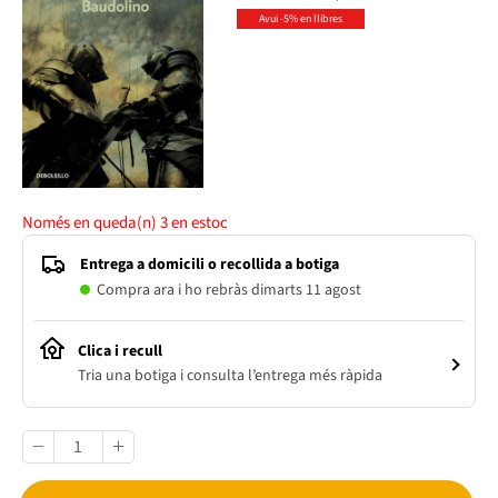
Avui -5% en llibres
Només en queda(n)
3
en estoc
Entrega a domicili o recollida a botiga
Compra ara i ho rebràs dimarts 11 agost
Clica i recull
Tria una botiga i consulta l’entrega més ràpida