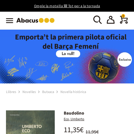
Omple la motxilla 🎒 Tot per a la tornada
0
Emporta’t la primera pilota oficial
del Barça Femení
Llibres
Novel·les
Butxaca
Novel·la històrica
Baudolino
Eco, Umberto
11,35€
11,95€