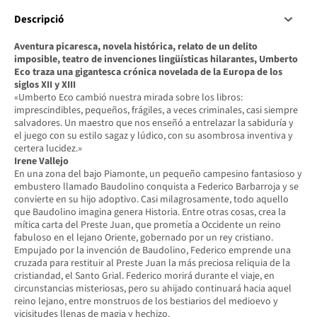
Descripció
Aventura picaresca, novela histórica, relato de un delito
imposible, teatro de invenciones lingüísticas hilarantes, Umberto
Eco traza una gigantesca crónica novelada de la Europa de los
siglos XII y XIII
«Umberto Eco cambió nuestra mirada sobre los libros:
imprescindibles, pequeños, frágiles, a veces criminales, casi siempre
salvadores. Un maestro que nos enseñó a entrelazar la sabiduría y
el juego con su estilo sagaz y lúdico, con su asombrosa inventiva y
certera lucidez.»
Irene Vallejo
En una zona del bajo Piamonte, un pequeño campesino fantasioso y
embustero llamado Baudolino conquista a Federico Barbarroja y se
convierte en su hijo adoptivo. Casi milagrosamente, todo aquello
que Baudolino imagina genera Historia. Entre otras cosas, crea la
mítica carta del Preste Juan, que prometía a Occidente un reino
fabuloso en el lejano Oriente, gobernado por un rey cristiano.
Empujado por la invención de Baudolino, Federico emprende una
cruzada para restituir al Preste Juan la más preciosa reliquia de la
cristiandad, el Santo Grial. Federico morirá durante el viaje, en
circunstancias misteriosas, pero su ahijado continuará hacia aquel
reino lejano, entre monstruos de los bestiarios del medioevo y
vicisitudes llenas de magia y hechizo.