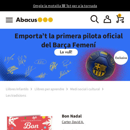
Omple la motxilla 🎒 Tot per a la tornada
0
Emporta’t la primera pilota oficial
del Barça Femení
Llibres Infantils
Llibres per aprendre
Medi social i cultural
Les tradicions
Bon Nadal
Carter, David A.