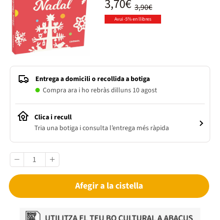
3,70€
3,90€
Avui -5% en llibres
Entrega a domicili o recollida a botiga
Compra ara i ho rebràs dilluns 10 agost
Clica i recull
Tria una botiga i consulta l’entrega més ràpida
Afegir a la cistella