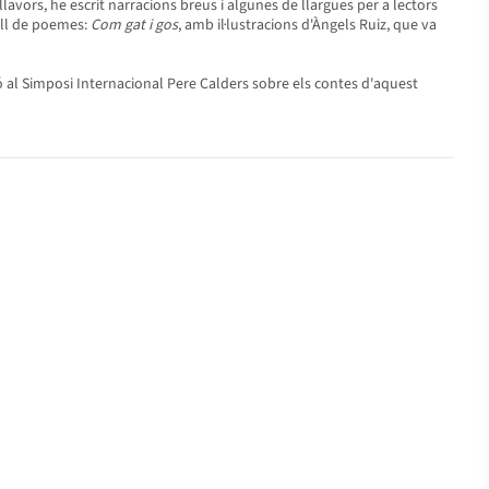
avors, he escrit narracions breus i algunes de llargues per a lectors
cull de poemes:
Com gat i gos
, amb il·lustracions d'Àngels Ruiz, que va
ació al Simposi Internacional Pere Calders sobre els contes d'aquest