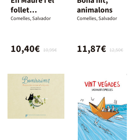
En Maure i el
Bona nit,
follet
animalons
Cacagroga
Comelles, Salvador
Comelles, Salvador
10,40€
11,87€
10,95€
12,50€