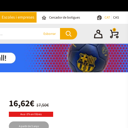
Escoles i empreses
Cercador de botigues
CAT
CAS
0
Esborrar
16,62€
17,50€
Avui -5% en llibres
A partir de 5 anys