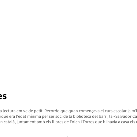
es
 a la lectura em ve de petit. Recordo que quan començava el curs escolar ja m'h
uè era l'edat mínima per ser soci de la biblioteca del barri, la «Salvador Card
a en català, juntament amb els llibres de Folch i Torres que hi havia a casa e