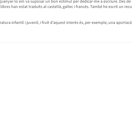
 guanyar-lo em va suposar un bon estímul per dedicar-me a escriure. Des de ll
ibres han estat traduïts al castellà, gallec i francès. També he escrit un re
ratura infantil i juvenil, i fruit d'aquest interès és, per exemple, una aport