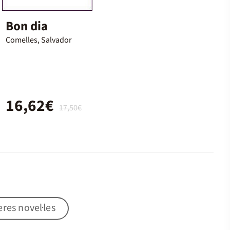
Bon dia
Comelles, Salvador
16,62€
17,50€
res novel·les