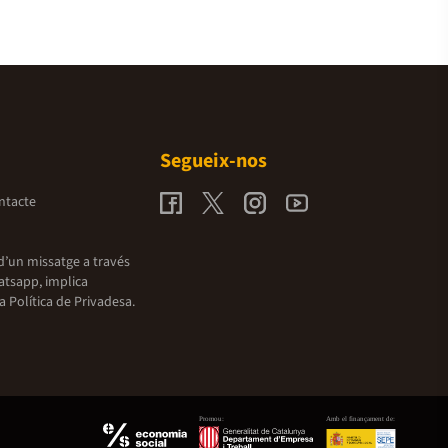
Segueix-nos
ntacte
d’un missatge a través
atsapp, implica
la
Política de Privadesa.
Promou:
Amb el finançament de: