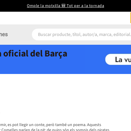
Omple la motxilla 🎒 Tot per a la tornada
nes
 oficial del Barça
rmir, es pot llegir un conte, però també un poema. Aquests
omelles parlen de la nit: de quins són els somnis dels pirates