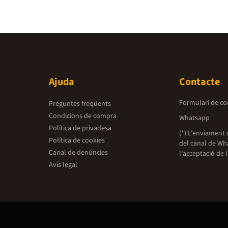
Ajuda
Contacte
Formulari de co
Preguntes freqüents
Condicions de compra
Whatsapp
Política de privadesa
(*) L'enviament 
Política de cookies
del canal de Wh
Canal de denúncies
l'acceptació de 
Avís legal