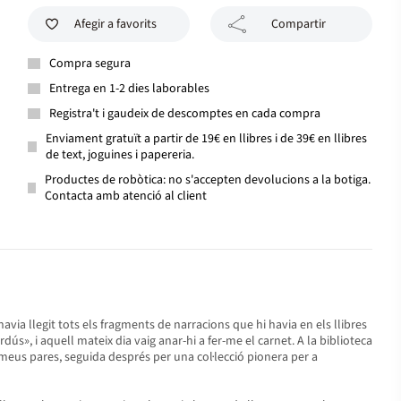
Afegir a favorits
Compartir
Compra segura
Entrega en 1-2 dies laborables
Registra't i gaudeix de descomptes en cada compra
Enviament gratuït a partir de 19€ en llibres i de 39€ en llibres
de text, joguines i papereria.
Productes de robòtica: no s'accepten devolucions a la botiga.
Contacta amb atenció al client
avia llegit tots els fragments de narracions que hi havia en els llibres
ús», i aquell mateix dia vaig anar-hi a fer-me el carnet. A la biblioteca
ls meus pares, seguida després per una col·lecció pionera per a