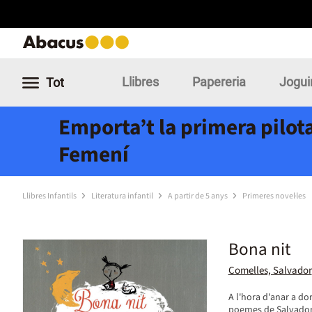
Llibres
Papereria
Jogui
Tot
Emporta’t la primera pilota
Femení
Llibres Infantils
Literatura infantil
A partir de 5 anys
Primeres novel·les
Bona nit
Comelles, Salvador
A l'hora d'anar a do
poemes de Salvador C