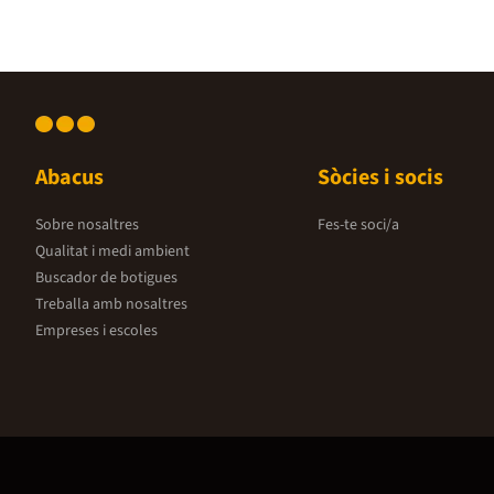
Abacus
Sòcies i socis
Sobre nosaltres
Fes-te soci/a
Qualitat i medi ambient
Buscador de botigues
Treballa amb nosaltres
Empreses i escoles