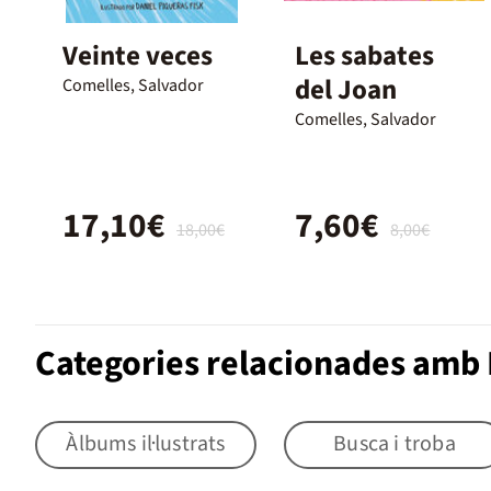
Veinte veces
Les sabates
del Joan
Comelles, Salvador
Comelles, Salvador
17,10€
7,60€
18,00€
8,00€
Categories relacionades amb 
Àlbums il·lustrats
Busca i troba