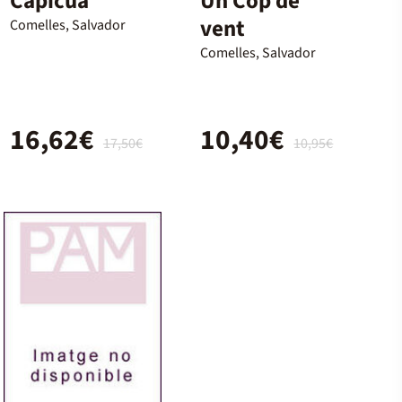
Capicua
Un Cop de
vent
Comelles, Salvador
Comelles, Salvador
16,62€
10,40€
17,50€
10,95€