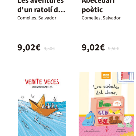
Les aventures
Abecedari
d'un ratolí de
poètic
biblioteca
Comelles, Salvador
Comelles, Salvador
9,02€
9,02€
9,50€
9,50€