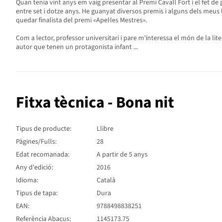
Quan tenia vint anys em vaig presentar al Premi Cavall Fort i el fet de
entre set i dotze anys. He guanyat diversos premis i alguns dels meus ll
quedar finalista del premi «Apel·les Mestres».
Com a lector, professor universitari i pare m'interessa el món de la lite
autor que tenen un protagonista infant ...
Fitxa tècnica - Bona nit
Tipus de producte:
Llibre
Pàgines/Fulls:
28
Edat recomanada:
A partir de 5 anys
Any d'edició:
2016
Idioma:
Català
Tipus de tapa:
Dura
EAN:
9788498838251
Referència Abacus:
1145173.75