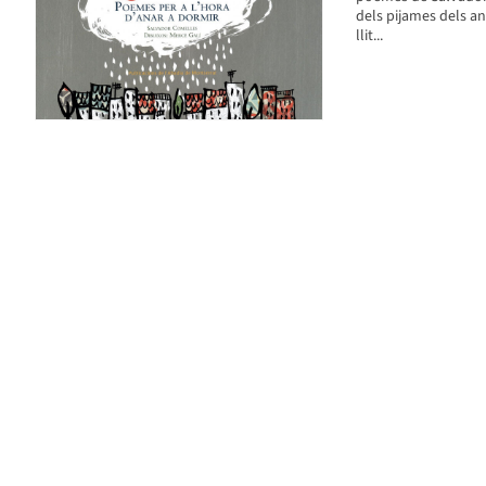
dels pijames dels an
llit...