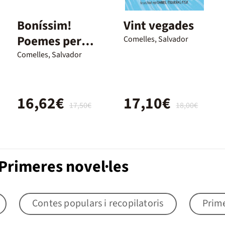
Boníssim!
Vint vegades
Poemes per
Comelles, Salvador
lleparse'n els
Comelles, Salvador
dits
16,62€
17,10€
17,50€
18,00€
Primeres novel·les
Contes populars i recopilatoris
Prime