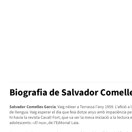
Biografia de Salvador Comell
Salvador Comelles Garcia
. Vaig néixer a Terrassa l'any 1959. L'afició
de llengua. Vaig esperar el dia que feia dotze anys amb impaciència perq
hi havia la revista Cavall Fort, que va ser la meva iniciació a la lectur
adolescents: «
El nus
», de l'Editorial Laia.