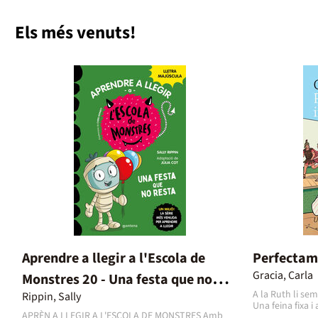
Els més venuts!
Aprendre a llegir a l'Escola de
Perfectam
Gracia, Carla
Monstres 20 - Una festa que no
A la Ruth li sem
Rippin, Sally
resta
Una feina fixa i
APRÈN A LLEGIR A L'ESCOLA DE MONSTRES Amb
la universitat,