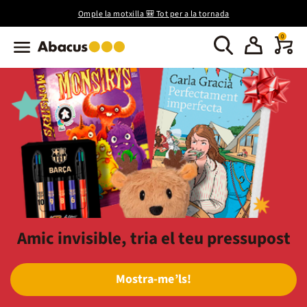
Omple la motxilla 🎒 Tot per a la tornada
0
Amic invisible, tria el teu pressupost
Mostra-me’ls!