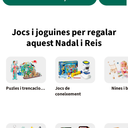
Jocs i joguines per regalar
aquest Nadal i Reis
Puzles i trencaclosques
Jocs de
Nines i 
coneixement