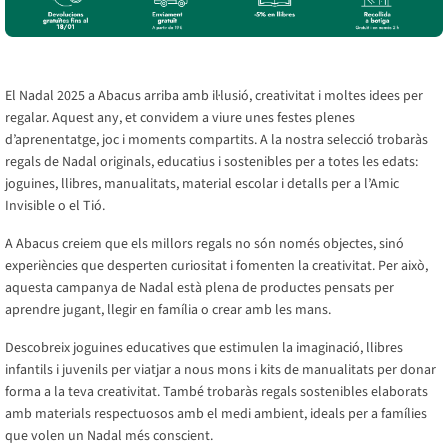
El Nadal 2025 a Abacus arriba amb il·lusió, creativitat i moltes idees per
regalar. Aquest any, et convidem a viure unes festes plenes
d’aprenentatge, joc i moments compartits. A la nostra selecció trobaràs
regals de Nadal originals, educatius i sostenibles per a totes les edats:
joguines, llibres, manualitats, material escolar i detalls per a l’Amic
Invisible o el Tió.
A Abacus creiem que els millors regals no són només objectes, sinó
experiències que desperten curiositat i fomenten la creativitat. Per això,
aquesta campanya de Nadal està plena de productes pensats per
aprendre jugant, llegir en família o crear amb les mans.
Descobreix joguines educatives que estimulen la imaginació, llibres
infantils i juvenils per viatjar a nous mons i kits de manualitats per donar
forma a la teva creativitat. També trobaràs regals sostenibles elaborats
amb materials respectuosos amb el medi ambient, ideals per a famílies
que volen un Nadal més conscient.