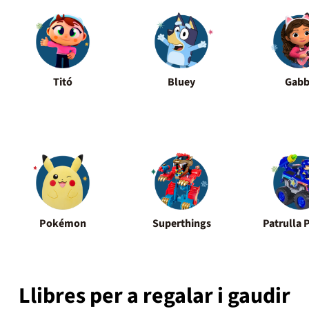
Titó
Bluey
Gab
Pokémon
Superthings
Patrulla 
Llibres per a regalar i gaudir