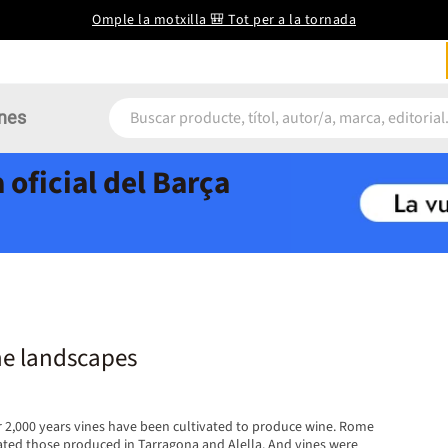
Omple la motxilla 🎒 Tot per a la tornada
nes
 oficial del Barça
ne landscapes
r 2,000 years vines have been cultivated to produce wine. Rome
iated those produced in Tarragona and Alella. And vines were