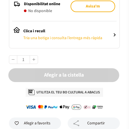
Disponibilitat online
Avisa'm
No disponible
Clica i recull
Tria una botiga i consulta l’entrega més ràpida
Afegir a la cistella
Afegir a favorits
Compartir