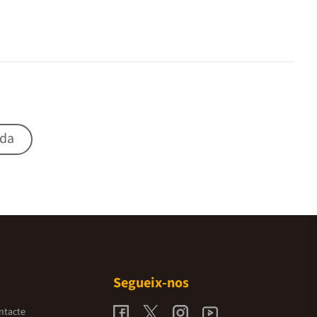
ida
Segueix-nos
ntacte