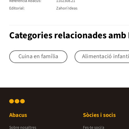
Referència Abacus:
1102308.21
Editorial:
Zahorí Ideas
Categories relacionades amb
Cuina en família
Alimentació infanti
Abacus
Sòcies i socis
Sobre nosaltres
Fes-te soci/a