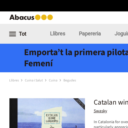
Llibres
Papereria
Jogui
Tot
Emporta’t la primera pilota
Femení
Llibres
Cuina i Salut
Cuina
Begudes
Catalan wi
Swasky
In Catalonia for ove
particularly apprec