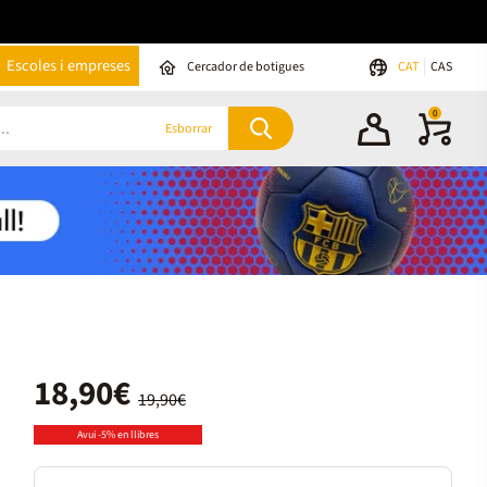
Escoles i empreses
Cercador de botigues
CAT
CAS
0
Esborrar
18,90€
19,90€
Avui -5% en llibres