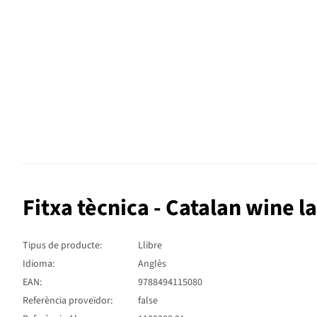
Fitxa tècnica - Catalan wine 
Tipus de producte:
Llibre
Idioma:
Anglès
EAN:
9788494115080
Referència proveïdor:
false