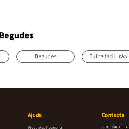
 Begudes
l
Begudes
Cuina fàcil i ràp
Ajuda
Contacte
Formulari de co
Preguntes freqüents