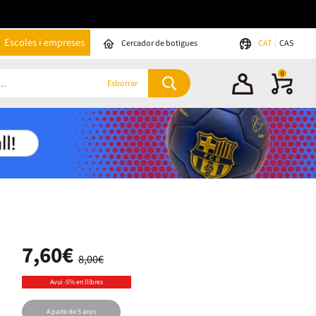
Escoles i empreses
Cercador de botigues
CAT
CAS
0
Esborrar
7,60€
8,00€
Avui -5% en llibres
A partir de 5 anys