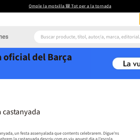
Omple la motxilla 🎒 Tot per a la tornada
nes
 oficial del Barça
a castanyada
stanyada, un festa assenyalada que contents celebrarem. Digue'ns
ebrem la castanyada descriu com es viu aquest dia a l'escola.