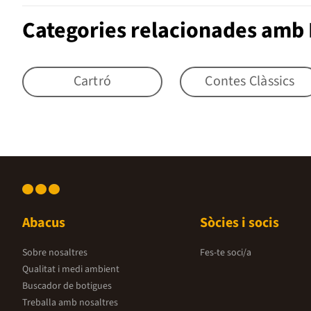
Categories relacionades amb 
Cartró
Contes Clàssics
Abacus
Sòcies i socis
Sobre nosaltres
Fes-te soci/a
Qualitat i medi ambient
Buscador de botigues
Treballa amb nosaltres