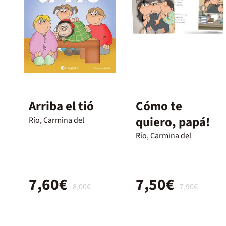
Arriba el tió
Cómo te
quiero, papá!
Río, Carmina del
Río, Carmina del
7,60€
7,50€
8,00€
7,90€