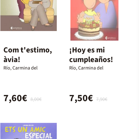
Com t'estimo,
¡Hoy es mi
àvia!
cumpleaños!
Río, Carmina del
Río, Carmina del
7,60€
7,50€
8,00€
7,90€