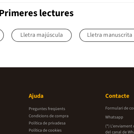
Primeres lectures
Lletra majúscula
Lletra manuscrita
Ajuda
Contacte
Formulari de co
Preguntes freqüents
Condicions de compra
Whatsapp
Política de privadesa
(*) L'enviament 
Política de cookies
del canal de Wh