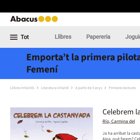
Llibres
Papereria
Jogui
Tot
Emporta’t la primera pilota
Femení
Llibres Infantils
Literatura infantil
A partir de 3 anys
Primeres lectures
Celebrem l
Río, Carmina del
Ja ha arribat la ca
Aina, què farem? Cel