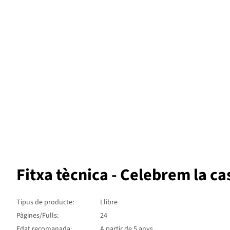
Fitxa tècnica - Celebrem la c
Tipus de producte:
Llibre
Pàgines/Fulls:
24
Edat recomanada:
A partir de 5 anys