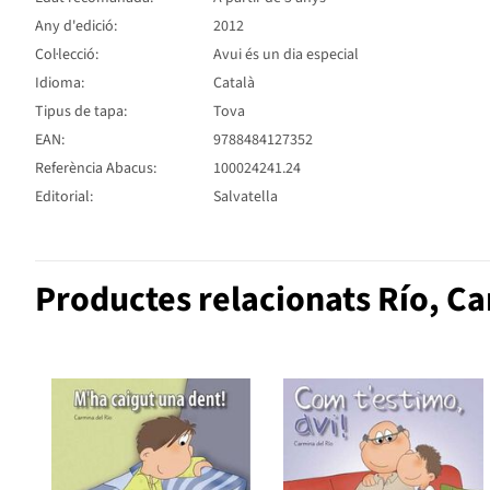
Any d'edició:
2012
Col·lecció:
Avui és un dia especial
Idioma:
Català
Tipus de tapa:
Tova
EAN:
9788484127352
Referència Abacus:
100024241.24
Editorial:
Salvatella
Productes relacionats Río, C