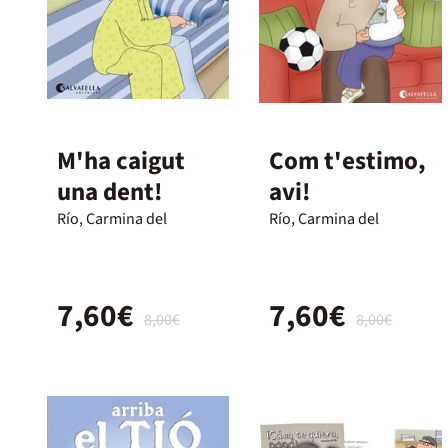
M'ha caigut
Com t'estimo,
una dent!
avi!
Río, Carmina del
Río, Carmina del
7,60€
7,60€
8,00€
8,00€