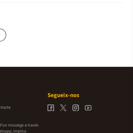
Segueix-nos
ntacte
d’un missatge a través
atsapp, implica