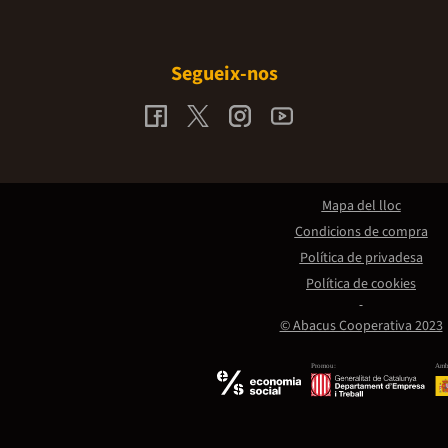
Segueix-nos
Mapa del lloc
Condicions de compra
Política de privadesa
Política de cookies
© Abacus Cooperativa 2023
Promou:
Amb 