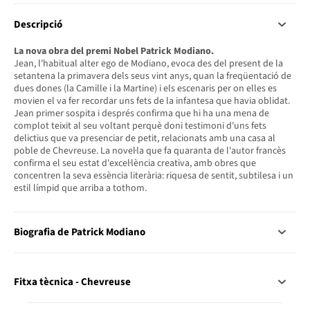
Descripció
La nova obra del premi Nobel Patrick Modiano.
Jean, l'habitual alter ego de Modiano, evoca des del present de la
setantena la primavera dels seus vint anys, quan la freqüentació de
dues dones (la Camille i la Martine) i els escenaris per on elles es
movien el va fer recordar uns fets de la infantesa que havia oblidat.
Jean primer sospita i després confirma que hi ha una mena de
complot teixit al seu voltant perquè doni testimoni d'uns fets
delictius que va presenciar de petit, relacionats amb una casa al
poble de Chevreuse. La novel·la que fa quaranta de l'autor francès
confirma el seu estat d'excel·lència creativa, amb obres que
concentren la seva essència literària: riquesa de sentit, subtilesa i un
estil límpid que arriba a tothom.
Biografia de Patrick Modiano
Fitxa tècnica - Chevreuse