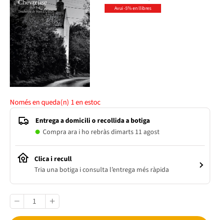
Avui -5% en llibres
Només en queda(n)
1
en estoc
Entrega a domicili o recollida a botiga
Compra ara i ho rebràs dimarts 11 agost
Clica i recull
Tria una botiga i consulta l’entrega més ràpida