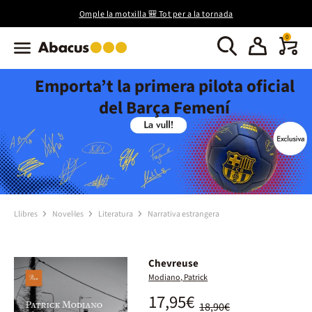
Omple la motxilla 🎒 Tot per a la tornada
0
Emporta’t la primera pilota oficial
del Barça Femení
Llibres
Novel·les
Literatura
Narrativa estrangera
Chevreuse
Modiano, Patrick
17,95€
18,90€