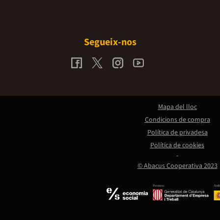
Segueix-nos
Mapa del lloc
Condicions de compra
Política de privadesa
Política de cookies
© Abacus Cooperativa 2023
Promou:
Amb 