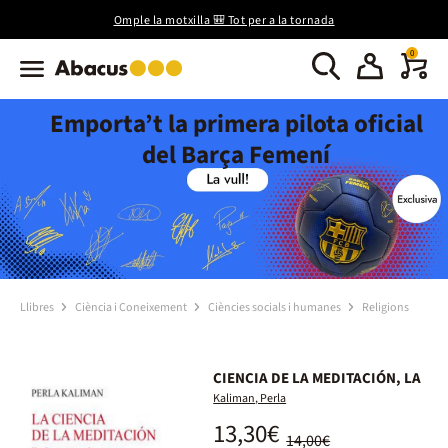
Omple la motxilla 🎒 Tot per a la tornada
0
Emporta’t la primera pilota oficial
del Barça Femení
Llibres
Ciència i Coneixement
Ciències socials i humanes
Religions
CIENCIA DE LA MEDITACIÓN, LA
Kaliman, Perla
13,30€
14,00€