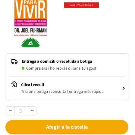
Avui -5% en llibres
Entrega a domicili o recollida a botiga
Compra ara i ho rebràs dilluns 10 agost
Clica i recull
Tria una botiga i consulta l’entrega més ràpida
Afegir a la cistella