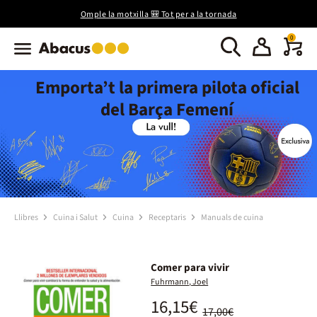
Omple la motxilla 🎒 Tot per a la tornada
0
Emporta’t la primera pilota oficial
del Barça Femení
Llibres
Cuina i Salut
Cuina
Receptaris
Manuals de cuina
Comer para vivir
Fuhrmann, Joel
16,15€
17,00€