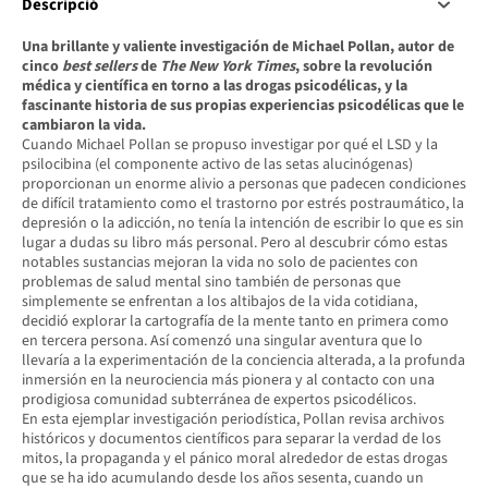
Descripció
Una brillante y valiente investigación de Michael Pollan, autor de
cinco
best sellers
de
The New York Times
, sobre la revolución
médica y científica en torno a las drogas psicodélicas, y la
fascinante historia de sus propias experiencias psicodélicas que le
cambiaron la vida.
Cuando Michael Pollan se propuso investigar por qué el LSD y la
psilocibina (el componente activo de las setas alucinógenas)
proporcionan un enorme alivio a personas que padecen condiciones
de difícil tratamiento como el trastorno por estrés postraumático, la
depresión o la adicción, no tenía la intención de escribir lo que es sin
lugar a dudas su libro más personal. Pero al descubrir cómo estas
notables sustancias mejoran la vida no solo de pacientes con
problemas de salud mental sino también de personas que
simplemente se enfrentan a los altibajos de la vida cotidiana,
decidió explorar la cartografía de la mente tanto en primera como
en tercera persona. Así comenzó una singular aventura que lo
llevaría a la experimentación de la conciencia alterada, a la profunda
inmersión en la neurociencia más pionera y al contacto con una
prodigiosa comunidad subterránea de expertos psicodélicos.
En esta ejemplar investigación periodística, Pollan revisa archivos
históricos y documentos científicos para separar la verdad de los
mitos, la propaganda y el pánico moral alrededor de estas drogas
que se ha ido acumulando desde los años sesenta, cuando un