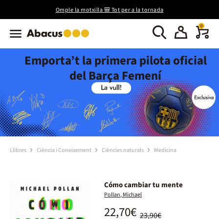
Omple la motxilla 🎒 Tot per a la tornada
0
Emporta’t la primera pilota oficial
del Barça Femení
Llibres
Ciència i Coneixement
Ciències naturals
Medicina
Cómo cambiar tu mente
Pollan, Michael
22,70€
23,90€