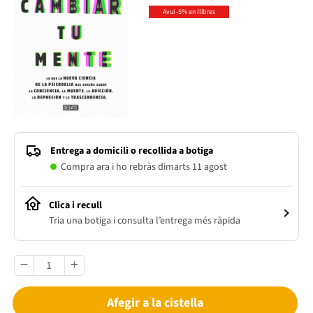
Avui -5% en llibres
Entrega a domicili o recollida a botiga
Compra ara i ho rebràs dimarts 11 agost
Clica i recull
Tria una botiga i consulta l’entrega més ràpida
Afegir a la cistella