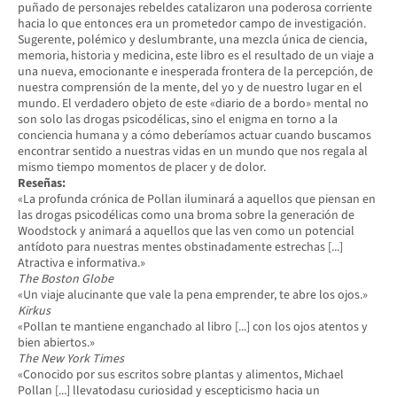
puñado de personajes rebeldes catalizaron una poderosa corriente
hacia lo que entonces era un prometedor campo de investigación.
Sugerente, polémico y deslumbrante, una mezcla única de ciencia,
memoria, historia y medicina, este libro es el resultado de un viaje a
una nueva, emocionante e inesperada frontera de la percepción, de
nuestra comprensión de la mente, del yo y de nuestro lugar en el
mundo. El verdadero objeto de este «diario de a bordo» mental no
son solo las drogas psicodélicas, sino el enigma en torno a la
conciencia humana y a cómo deberíamos actuar cuando buscamos
encontrar sentido a nuestras vidas en un mundo que nos regala al
mismo tiempo momentos de placer y de dolor.
Reseñas:
«La profunda crónica de Pollan iluminará a aquellos que piensan en
las drogas psicodélicas como una broma sobre la generación de
Woodstock y animará a aquellos que las ven como un potencial
antídoto para nuestras mentes obstinadamente estrechas [...]
Atractiva e informativa.»
The Boston Globe
«Un viaje alucinante que vale la pena emprender, te abre los ojos.»
Kirkus
«Pollan te mantiene enganchado al libro [...] con los ojos atentos y
bien abiertos.»
The New York Times
«Conocido por sus escritos sobre plantas y alimentos, Michael
Pollan [...] llevatodasu curiosidad y escepticismo hacia un