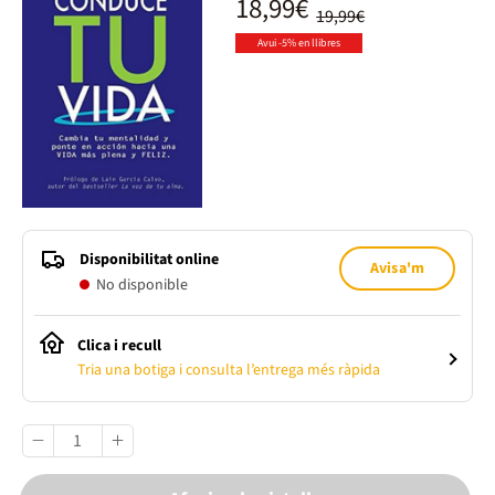
18,99€
19,99€
Avui -5% en llibres
Disponibilitat online
Avisa'm
No disponible
Clica i recull
Tria una botiga i consulta l’entrega més ràpida