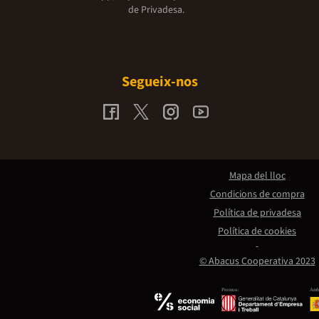
de Privadesa.
Segueix-nos
Mapa del lloc
Condicions de compra
Política de privadesa
Política de cookies
© Abacus Cooperativa 2023
Promou:
Amb 