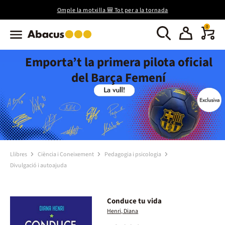
Omple la motxilla 🎒 Tot per a la tornada
0
Emporta’t la primera pilota oficial
del Barça Femení
Llibres
Ciència i Coneixement
Pedagogia i psicologia
Divulgació i autoajuda
Conduce tu vida
Henri, Diana