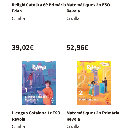
Religió Catòlica 6è Primària
Matemàtiques 2n ESO
Edèn
Revola
Cruïlla
Cruïlla
39,02€
52,96€
Llengua Catalana 1r ESO
Matemàtiques 2n Primària
Revola
Revola
Cruïlla
Cruïlla