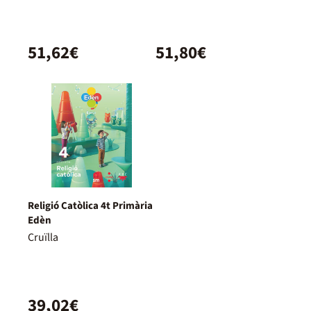
51,62€
51,80€
Religió Catòlica 4t Primària
Edèn
Cruïlla
39,02€