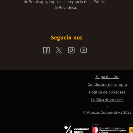
de Whatsapp, implica l'acceptació de la
Política
de Privadesa.
Segueix-nos
Mapa del lloc
Condicions de compra
Política de privadesa
Política de cookies
© Abacus Cooperativa 2023
Promou:
Amb 