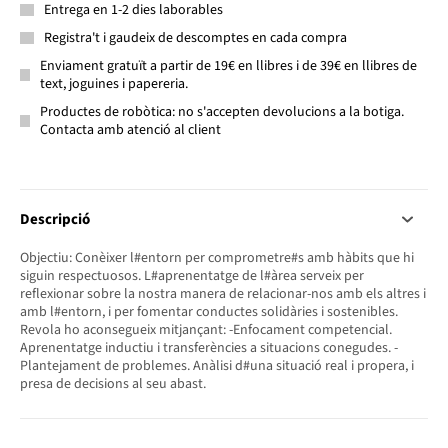
Entrega en 1-2 dies laborables
Registra't i gaudeix de descomptes en cada compra
Enviament gratuït a partir de 19€ en llibres i de 39€ en llibres de
text, joguines i papereria.
Productes de robòtica: no s'accepten devolucions a la botiga.
Contacta amb atenció al client
Descripció
Objectiu: Conèixer l#entorn per comprometre#s amb hàbits que hi
siguin respectuosos. L#aprenentatge de l#àrea serveix per
reflexionar sobre la nostra manera de relacionar-nos amb els altres i
amb l#entorn, i per fomentar conductes solidàries i sostenibles.
Revola ho aconsegueix mitjançant: -Enfocament competencial.
Aprenentatge inductiu i transferències a situacions conegudes. -
Plantejament de problemes. Anàlisi d#una situació real i propera, i
presa de decisions al seu abast.