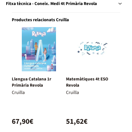
Fitxa tècnica - Coneix. Medi 4t Primària Revola
Productes relacionats Cruïlla
Llengua Catalana 1r
Matemàtiques 4t ESO
Primària Revola
Revola
Cruïlla
Cruïlla
67,90€
51,62€