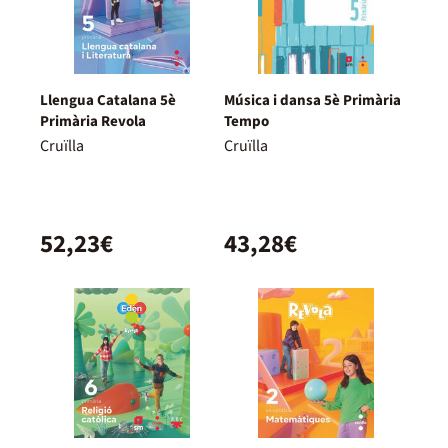
Llengua Catalana 5è
Música i dansa 5è Primària
Primària Revola
Tempo
Cruïlla
Cruïlla
52,23€
43,28€