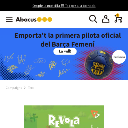
Omple la motxilla 🎒 Tot per a la tornada
0
Emporta’t la primera pilota oficial
del Barça Femení
Campaigns
Text