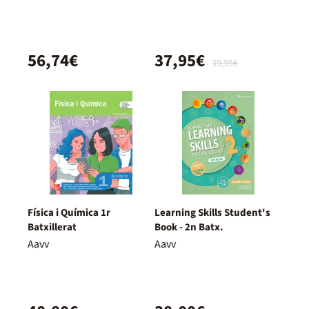
(Without Key Pack)
56,74€
37,95€
39,95€
Física i Química 1r
Learning Skills Student's
Batxillerat
Book - 2n Batx.
Aavv
Aavv