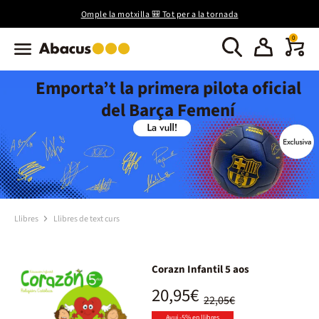
Omple la motxilla 🎒 Tot per a la tornada
0
Emporta’t la primera pilota oficial
del Barça Femení
Llibres
Llibres de text curs
Corazn Infantil 5 aos
20,95€
22,05€
Avui -5% en llibres