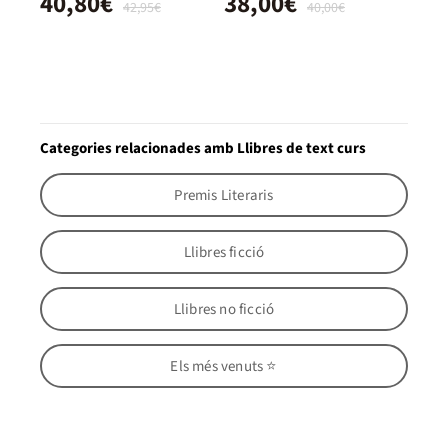
40,80€
38,00€
42,95€
40,00€
Categories relacionades amb Llibres de text curs
Premis Literaris
Llibres ficció
Llibres no ficció
Els més venuts ⭐