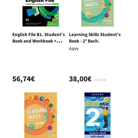
English File B1. Student's
Learning Skills Student's
Book and Workbook +
Book - 2º Bach.
Digital (With Key Pack)
Aavv
56,74€
38,00€
40,00€