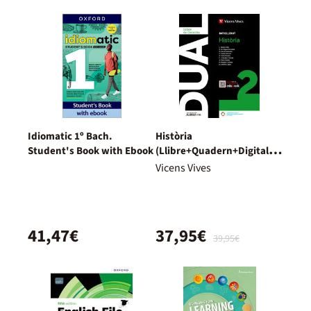
Idiomatic 1º Bach.
Història
Student's Book with Ebook
(Llibre+Quadern+Digital)
Dual
Vicens Vives
41,47€
37,95€
39,95€