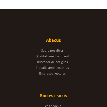
Abacus
Sobre nosaltres
Qualitat i medi ambient
Buscador de botigues
Treballa amb nosaltres
Empreses i escoles
Sòcies i socis
Fes-te soci/a