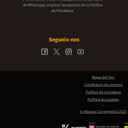
de Whatsapp, implica l'acceptació de la
Política
de Privadesa.
Segueix-nos
Mapa del lloc
Condicions de compra
Política de privadesa
Política de cookies
© Abacus Cooperativa 2023
Promou:
Amb 