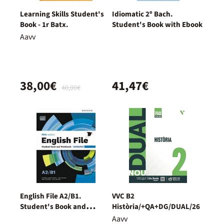
Learning Skills Student's
Idiomatic 2º Bach.
Book - 1r Batx.
Student's Book with Ebook
Aavv
38,00€
41,47€
40,00€
English File A2/B1.
VVC B2
Student's Book and
Història/+QA+DG/DUAL/26
Workbook + Digital
Aavv