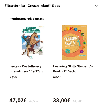
Fitxa tècnica - Corazn Infantil 5 aos
Productes relacionats
Lengua Castellana y
Learning Skills Student's
Literatura – 1º y 2º
Book - 1º Bach.
Bachillerato – Nuevo
Aavv
Aavv
Proyecto Delfos
47,02€
38,00€
49,50€
40,00€