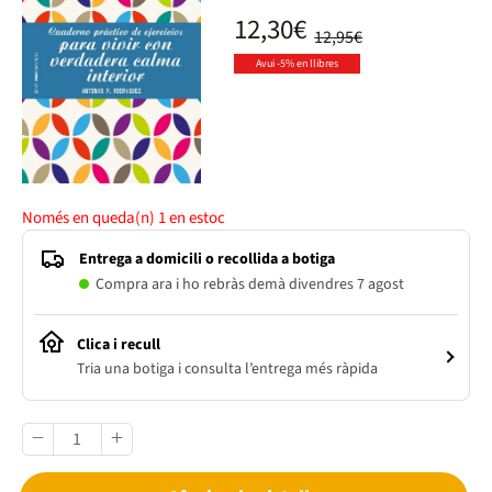
12,30€
12,95€
Avui -5% en llibres
Només en queda(n)
1
en estoc
Entrega a domicili o recollida a botiga
Compra ara i ho rebràs demà divendres 7 agost
Clica i recull
Tria una botiga i consulta l’entrega més ràpida