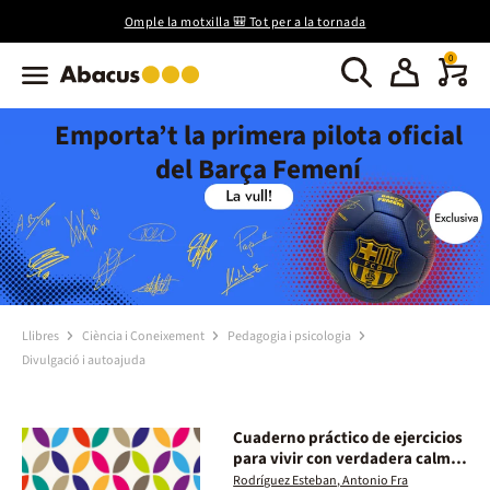
Omple la motxilla 🎒 Tot per a la tornada
0
Emporta’t la primera pilota oficial
del Barça Femení
Llibres
Ciència i Coneixement
Pedagogia i psicologia
Divulgació i autoajuda
Cuaderno práctico de ejercicios
para vivir con verdadera calma
interior
Rodríguez Esteban, Antonio Fra