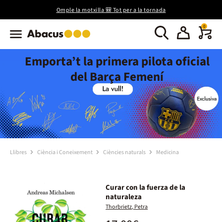
Omple la motxilla 🎒 Tot per a la tornada
0
Emporta’t la primera pilota oficial
del Barça Femení
Llibres
Ciència i Coneixement
Ciències naturals
Medicina
Curar con la fuerza de la
naturaleza
Thorbrietz, Petra