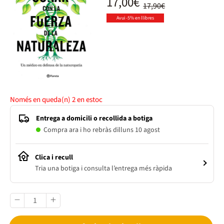
17,00€
17,90€
Avui -5% en llibres
Només en queda(n)
2
en estoc
Entrega a domicili o recollida a botiga
Compra ara i ho rebràs dilluns 10 agost
Clica i recull
Tria una botiga i consulta l’entrega més ràpida