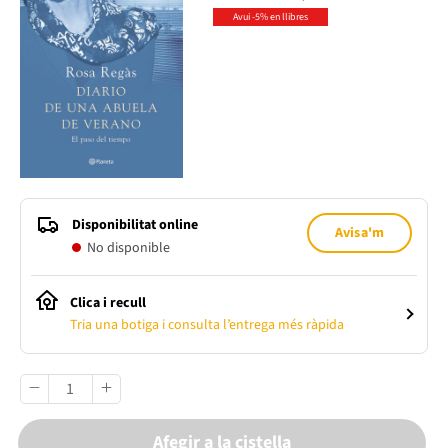
Avui -5% en llibres
Disponibilitat online
Avisa'm
No disponible
Clica i recull
Tria una botiga i consulta l’entrega més ràpida
Afegir a la cistella