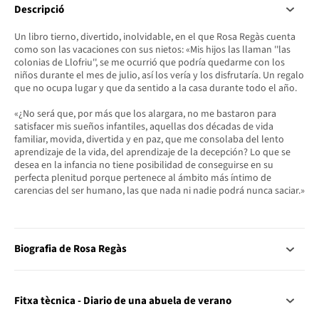
Descripció
Un libro tierno, divertido, inolvidable, en el que Rosa Regàs cuenta
como son las vacaciones con sus nietos: «Mis hijos las llaman ''las
colonias de Llofriu'', se me ocurrió que podría quedarme con los
niños durante el mes de julio, así los vería y los disfrutaría. Un regalo
que no ocupa lugar y que da sentido a la casa durante todo el año.
«¿No será que, por más que los alargara, no me bastaron para
satisfacer mis sueños infantiles, aquellas dos décadas de vida
familiar, movida, divertida y en paz, que me consolaba del lento
aprendizaje de la vida, del aprendizaje de la decepción? Lo que se
desea en la infancia no tiene posibilidad de conseguirse en su
perfecta plenitud porque pertenece al ámbito más íntimo de
carencias del ser humano, las que nada ni nadie podrá nunca saciar.»
Biografia de Rosa Regàs
Fitxa tècnica - Diario de una abuela de verano