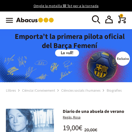
Omple la motxilla 🎒 Tot per a la tornada
0
Emporta’t la primera pilota oficial
del Barça Femení
Llibres
Ciència i Coneixement
Ciències socials i humanes
Biografies
Diario de una abuela de verano
Regàs, Rosa
19,00€
20,00€