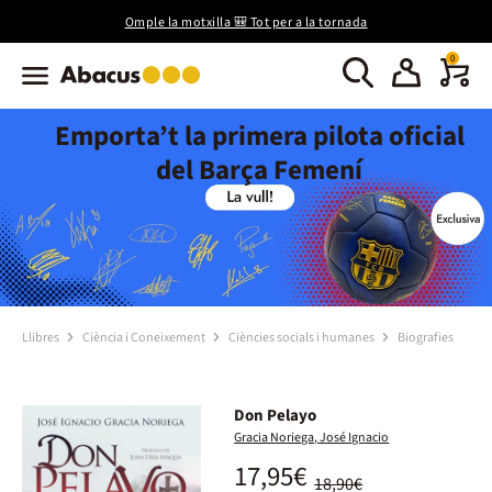
Omple la motxilla 🎒 Tot per a la tornada
0
Emporta’t la primera pilota oficial
del Barça Femení
Llibres
Ciència i Coneixement
Ciències socials i humanes
Biografies
Don Pelayo
Gracia Noriega, José Ignacio
17,95€
18,90€