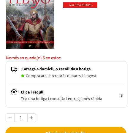
Avui -5% en llibres
Només en queda(n)
5
en estoc
Entrega a domicili o recollida a botiga
Compra ara i ho rebràs dimarts 11 agost
Clica i recull
Tria una botiga i consulta l’entrega més ràpida