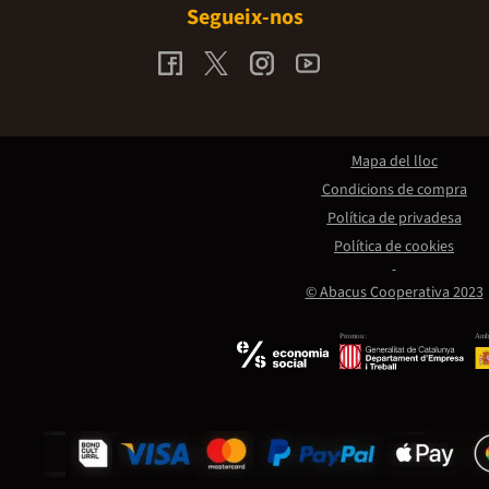
Segueix-nos
Mapa del lloc
Condicions de compra
Política de privadesa
Política de cookies
© Abacus Cooperativa 2023
Promou:
Amb 