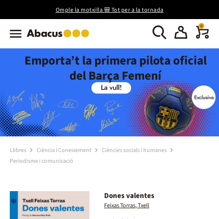
Omple la motxilla 🎒 Tot per a la tornada
0
Emporta’t la primera pilota oficial
del Barça Femení
Llibres
Ciència i Coneixement
Ciències socials i humanes
Periodisme i comunicació
Dones valentes
Feixas Torras, Txell