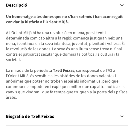
Descripció
Un homenatge a les dones que no s’han sotmès i han aconseguit
canviar la història a l’Orient Mitjà.
A l’Orient Mitjà hi ha una revolució en marxa, persistent i
determinada com cap altra a la regió: comença just quan neix una
nena, i continua en la seva infantesa, joventut, plenitud i vellesa. És
la revolució de les dones. La seva és una lluita sense treva ni final
contra el patriarcat secular que domina la política, la cultura i la
societat.
La mirada de la periodista
Txell Feixas
, corresponsal de TV3 a
l’Orient Mitjà, és sensible a les històries de les dones valentes i
anònimes que potser no troben espai als informatius, però que
commouen, empoderen i expliquen millor que cap altra notícia els
canvis que vindran i que fa temps que truquen a la porta dels països
àrabs.
Biografia de Txell Feixas