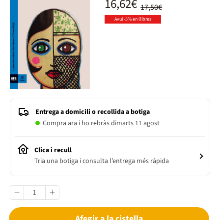
16,62€
17,50€
Avui -5% en llibres
Entrega a domicili o recollida a botiga
Compra ara i ho rebràs dimarts 11 agost
Clica i recull
Tria una botiga i consulta l’entrega més ràpida
Afegir a la cistella