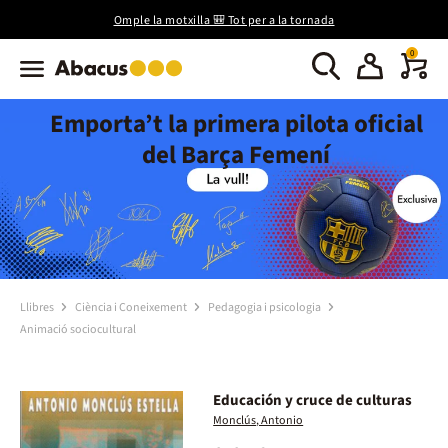
Omple la motxilla 🎒 Tot per a la tornada
0
Emporta’t la primera pilota oficial
del Barça Femení
Llibres
Ciència i Coneixement
Pedagogia i psicologia
Animació sociocultural
Educación y cruce de culturas
Monclús, Antonio