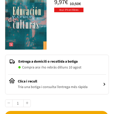
9,97€
10,50€
Avui -5% en llibres
Entrega a domicili o recollida a botiga
Compra ara i ho rebràs dilluns 10 agost
Clica i recull
Tria una botiga i consulta l’entrega més ràpida