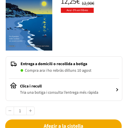
12,25€
12,90€
Avui -5% en llibres
Entrega a domicili o recollida a botiga
Compra ara i ho rebràs dilluns 10 agost
Clica i recull
Tria una botiga i consulta l’entrega més ràpida
Afegir a la cistella