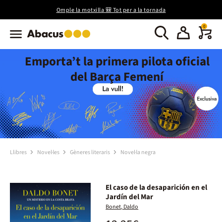
Omple la motxilla 🎒 Tot per a la tornada
0
Emporta’t la primera pilota oficial
del Barça Femení
Llibres
Novel·les
Gèneres literaris
Novel·la negra
El caso de la desaparición en el
Jardín del Mar
Bonet, Daldo