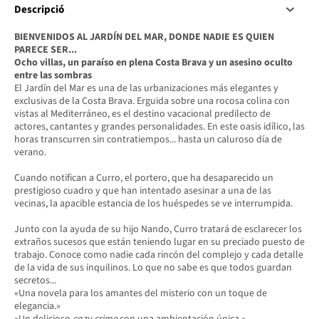
Descripció
BIENVENIDOS AL JARDÍN DEL MAR, DONDE NADIE ES QUIEN
PARECE SER...
Ocho villas, un paraíso en plena Costa Brava y un asesino oculto
entre las sombras
El Jardín del Mar es una de las urbanizaciones más elegantes y
exclusivas de la Costa Brava. Erguida sobre una rocosa colina con
vistas al Mediterráneo, es el destino vacacional predilecto de
actores, cantantes y grandes personalidades. En este oasis idílico, las
horas transcurren sin contratiempos... hasta un caluroso día de
verano.
Cuando notifican a Curro, el portero, que ha desaparecido un
prestigioso cuadro y que han intentado asesinar a una de las
vecinas, la apacible estancia de los huéspedes se ve interrumpida.
Junto con la ayuda de su hijo Nando, Curro tratará de esclarecer los
extraños sucesos que están teniendo lugar en su preciado puesto de
trabajo. Conoce como nadie cada rincón del complejo y cada detalle
de la vida de sus inquilinos. Lo que no sabe es que todos guardan
secretos...
«Una novela para los amantes del misterio con un toque de
elegancia.»
«Un delicioso
cozy crime
con una ambientación única.»