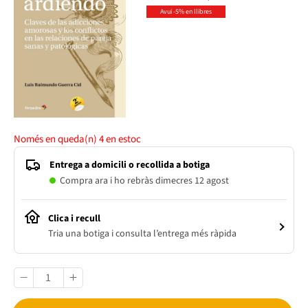
Avui -5% en llibres
Només en queda(n)
4
en estoc
Entrega a domicili o recollida a botiga
Compra ara i ho rebràs dimecres 12 agost
Clica i recull
Tria una botiga i consulta l’entrega més ràpida