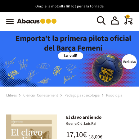
Omple la motxilla 🎒 Tot per a la tornada
0
Emporta’t la primera pilota oficial
del Barça Femení
Llibres
Ciència i Coneixement
Pedagogia i psicologia
Psicologia
El clavo ardiendo
Guerra Cid, Luis Rai
17,10€
18,00€