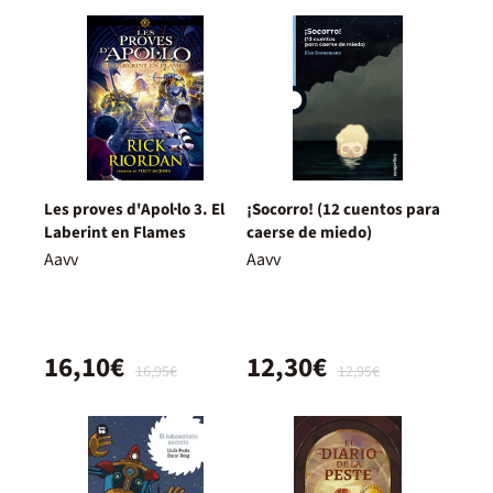
Les proves d'Apol·lo 3. El
¡Socorro! (12 cuentos para
Laberint en Flames
caerse de miedo)
Aavv
Aavv
16,10€
12,30€
16,95€
12,95€