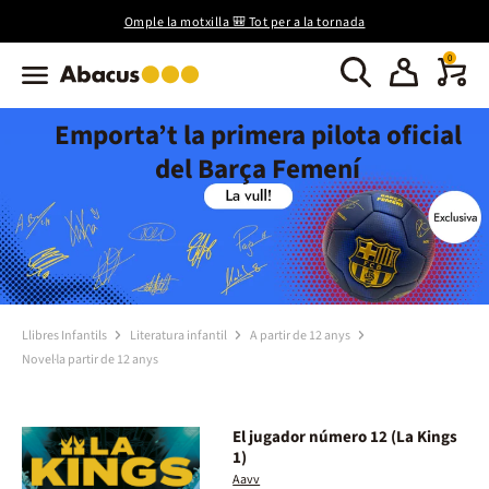
Omple la motxilla 🎒 Tot per a la tornada
0
Emporta’t la primera pilota oficial
del Barça Femení
Llibres Infantils
Literatura infantil
A partir de 12 anys
Novel·la partir de 12 anys
El jugador número 12 (La Kings
1)
Aavv