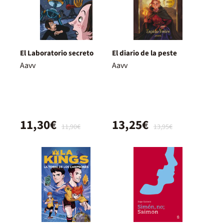
El Laboratorio secreto
El diario de la peste
Aavv
Aavv
11,30€
13,25€
11,90€
13,95€