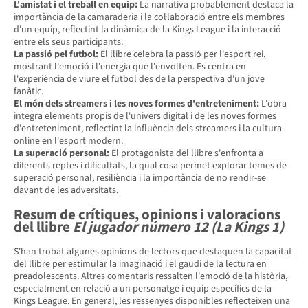
L'amistat i el treball en equip:
La narrativa probablement destaca la
importància de la camaraderia i la col·laboració entre els membres
d'un equip, reflectint la dinàmica de la Kings League i la interacció
entre els seus participants.
La passió pel futbol:
El llibre celebra la passió per l'esport rei,
mostrant l'emoció i l'energia que l'envolten. Es centra en
l'experiència de viure el futbol des de la perspectiva d'un jove
fanàtic.
El món dels streamers i les noves formes d'entreteniment:
L'obra
integra elements propis de l'univers digital i de les noves formes
d'entreteniment, reflectint la influència dels streamers i la cultura
online en l'esport modern.
La superació personal:
El protagonista del llibre s'enfronta a
diferents reptes i dificultats, la qual cosa permet explorar temes de
superació personal, resiliència i la importància de no rendir-se
davant de les adversitats.
Resum de crítiques, opinions i valoracions
del llibre
El jugador número 12 (La Kings 1)
S'han trobat algunes opinions de lectors que destaquen la capacitat
del llibre per estimular la imaginació i el gaudi de la lectura en
preadolescents. Altres comentaris ressalten l'emoció de la història,
especialment en relació a un personatge i equip específics de la
Kings League. En general, les ressenyes disponibles reflecteixen una