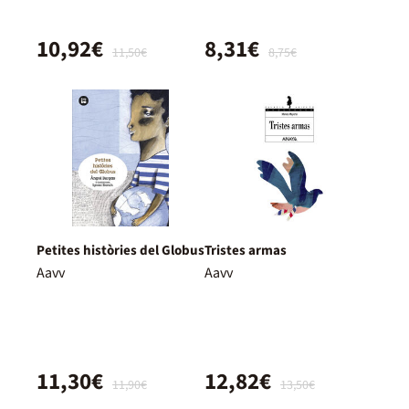
10,92€
8,31€
11,50€
8,75€
Petites històries del Globus
Tristes armas
Aavv
Aavv
11,30€
12,82€
11,90€
13,50€