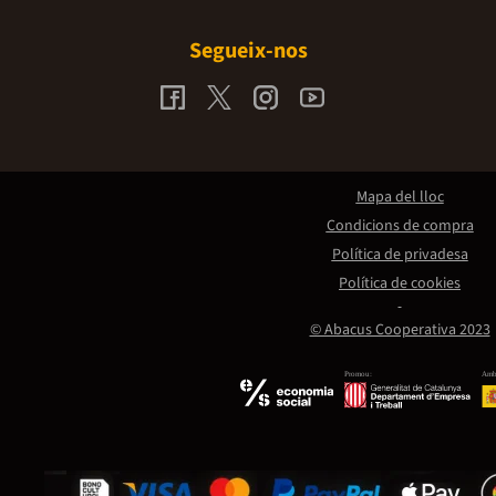
Segueix-nos
Mapa del lloc
Condicions de compra
Política de privadesa
Política de cookies
© Abacus Cooperativa 2023
Promou:
Amb 