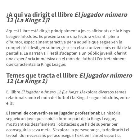
¿A qui va dirigit el llibre
El jugador número
12 (La Kings 1)
?
Aquest llibre està dirigit principalment a joves aficionats de la Kings
League InfoJobs. Es presenta com una lectura vibrant i plena
d'humor, especialment atractiva per a aquells que segueixen la
competició i desitgen submergir-se en el seu univers més enllà de la
pantalla. La narrativa i l'estil s'adapten a un públic juvenil, oferint
una experiència immersiva en el món del futbol i l'entreteniment
que caracteritza la Kings League.
Temes que tracta el llibre
El jugador número
12 (La Kings 1)
El llibre
El jugador número 12 (La Kings 1)
explora diversos temes
relacionats amb el món del futbol i la Kings League InfoJobs, entre
ells:
El somni de convertir-se en jugador professional:
La història
segueix un jove que aspira a formar part de la Kings League,
mostrant els desafiaments i obstacles que ha de superar per
aconseguir la seva meta. S'explora la perseverança, la dedicació i el
treball dur necessaris per aconseguir l'èxit en l'àmbit esportiu.