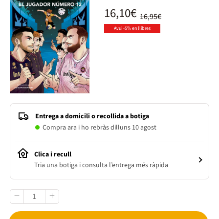
16,10€
16,95€
Avui -5% en llibres
Entrega a domicili o recollida a botiga
Compra ara i ho rebràs dilluns 10 agost
Clica i recull
Tria una botiga i consulta l’entrega més ràpida