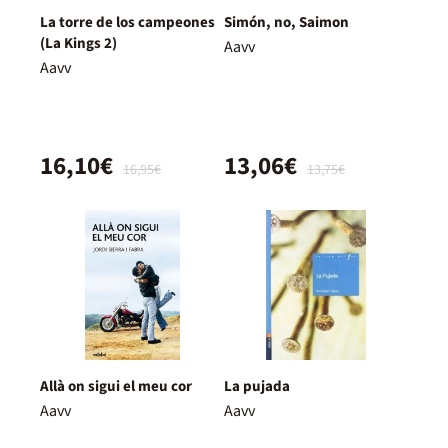
La torre de los campeones
Simón, no, Saimon
(La Kings 2)
Aavv
Aavv
16,10€
13,06€
16,95€
13,75€
Allà on sigui el meu cor
La pujada
Aavv
Aavv