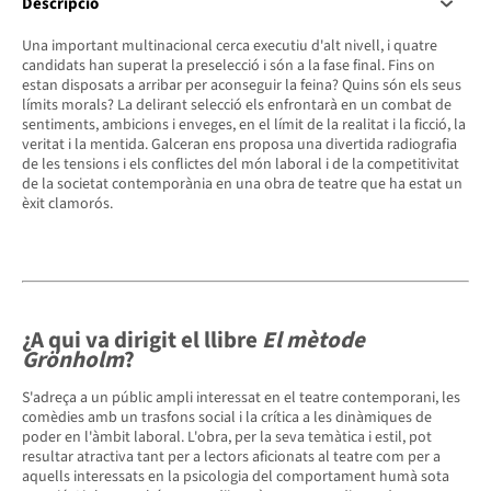
Descripció
Una important multinacional cerca executiu d'alt nivell, i quatre
candidats han superat la preselecció i són a la fase final. Fins on
estan disposats a arribar per aconseguir la feina? Quins són els seus
límits morals? La delirant selecció els enfrontarà en un combat de
sentiments, ambicions i enveges, en el límit de la realitat i la ficció, la
veritat i la mentida. Galceran ens proposa una divertida radiografia
de les tensions i els conflictes del món laboral i de la competitivitat
de la societat contemporània en una obra de teatre que ha estat un
èxit clamorós.
¿A qui va dirigit el llibre
El mètode
Grönholm
?
S'adreça a un públic ampli interessat en el teatre contemporani, les
comèdies amb un trasfons social i la crítica a les dinàmiques de
poder en l'àmbit laboral. L'obra, per la seva temàtica i estil, pot
resultar atractiva tant per a lectors aficionats al teatre com per a
aquells interessats en la psicologia del comportament humà sota