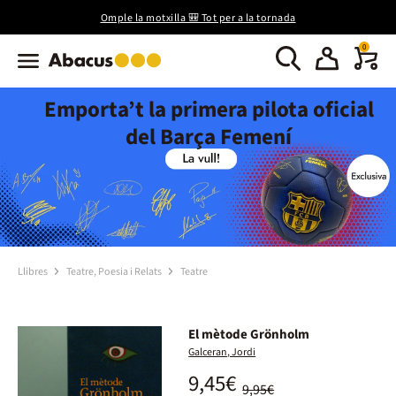
Omple la motxilla 🎒 Tot per a la tornada
0
Emporta’t la primera pilota oficial
del Barça Femení
Llibres
Teatre, Poesia i Relats
Teatre
El mètode Grönholm
Galceran, Jordi
9,45€
9,95€