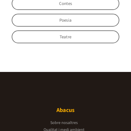
Contes
Poesia
Teatre
Abacus
Sobre nosaltres
Qualitat i medi ambient