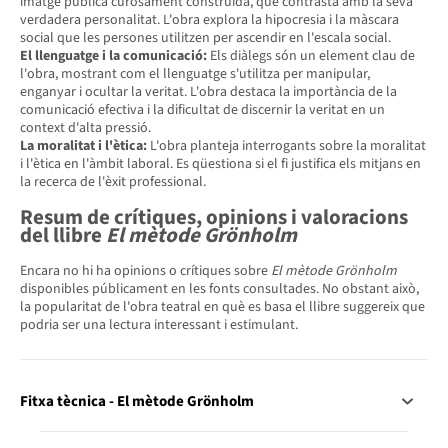
imatge pública curosament construïda, que contrasta amb la seva
verdadera personalitat. L'obra explora la hipocresia i la màscara
social que les persones utilitzen per ascendir en l'escala social.
El llenguatge i la comunicació:
Els diàlegs són un element clau de
l'obra, mostrant com el llenguatge s'utilitza per manipular,
enganyar i ocultar la veritat. L'obra destaca la importància de la
comunicació efectiva i la dificultat de discernir la veritat en un
context d'alta pressió.
La moralitat i l'ètica:
L'obra planteja interrogants sobre la moralitat
i l'ètica en l'àmbit laboral. Es qüestiona si el fi justifica els mitjans en
la recerca de l'èxit professional.
Resum de crítiques, opinions i valoracions
del llibre
El mètode Grönholm
Encara no hi ha opinions o crítiques sobre
El mètode Grönholm
disponibles públicament en les fonts consultades. No obstant això,
la popularitat de l'obra teatral en què es basa el llibre suggereix que
podria ser una lectura interessant i estimulant.
Fitxa tècnica - El mètode Grönholm