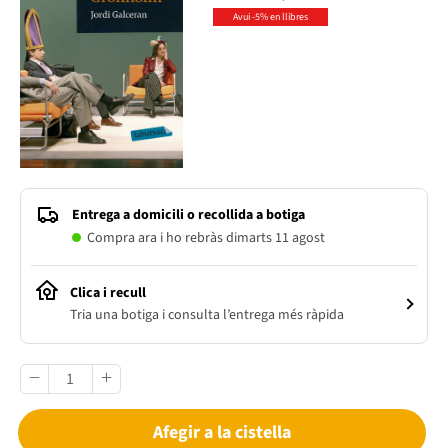
Avui -5% en llibres
Entrega a domicili o recollida a botiga
Compra ara i ho rebràs dimarts 11 agost
Clica i recull
Tria una botiga i consulta l’entrega més ràpida
Afegir a la cistella