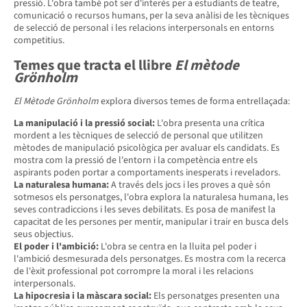
pressió. L'obra també pot ser d'interès per a estudiants de teatre,
comunicació o recursos humans, per la seva anàlisi de les tècniques
de selecció de personal i les relacions interpersonals en entorns
competitius.
Temes que tracta el llibre
El mètode
Grönholm
El Mètode Grönholm
explora diversos temes de forma entrellaçada:
La manipulació i la pressió social:
L'obra presenta una crítica
mordent a les tècniques de selecció de personal que utilitzen
mètodes de manipulació psicològica per avaluar els candidats. Es
mostra com la pressió de l'entorn i la competència entre els
aspirants poden portar a comportaments inesperats i reveladors.
La naturalesa humana:
A través dels jocs i les proves a què són
sotmesos els personatges, l'obra explora la naturalesa humana, les
seves contradiccions i les seves debilitats. Es posa de manifest la
capacitat de les persones per mentir, manipular i trair en busca dels
seus objectius.
El poder i l'ambició:
L'obra se centra en la lluita pel poder i
l'ambició desmesurada dels personatges. Es mostra com la recerca
de l'èxit professional pot corrompre la moral i les relacions
interpersonals.
La hipocresia i la màscara social:
Els personatges presenten una