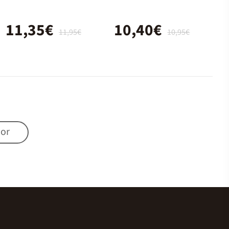
11,35€
10,40€
11,95€
10,95€
mor