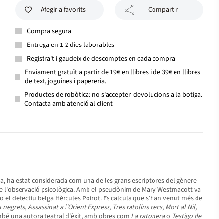
Afegir a favorits
Compartir
Compra segura
Entrega en 1-2 dies laborables
Registra't i gaudeix de descomptes en cada compra
Enviament gratuït a partir de 19€ en llibres i de 39€ en llibres
de text, joguines i papereria.
Productes de robòtica: no s'accepten devolucions a la botiga.
Contacta amb atenció al client
rga, ha estat considerada com una de les grans escriptores del gènere
ó de l'observació psicològica. Amb el pseudònim de Mary Westmacott va
 o el detectiu belga Hèrcules Poirot. Es calcula que s'han venut més de
 negrets
,
Assassinat a l'Orient Express
,
Tres ratolins cecs
,
Mort al Nil,
ambé una autora teatral d'èxit, amb obres com
La ratonera
o
Testigo de