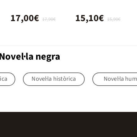
17,00€
15,10€
17,90€
15,90€
Novel·la negra
ica
Novel·la històrica
Novel·la hu