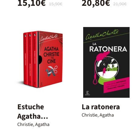
15,10€
20,80€
tintados)
15,90€
21,90€
Estuche
La ratonera
Agatha
Christie, Agatha
Christie y el
Christie, Agatha
cine