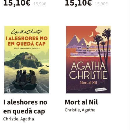
15,10€
15,10€
15,90€
15,90€
I aleshores no
Mort al Nil
en quedà cap
Christie, Agatha
Christie, Agatha