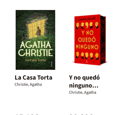
La Casa Torta
Y no quedó
ninguno
Christie, Agatha
(Edición
Christie, Agatha
especial
cantos