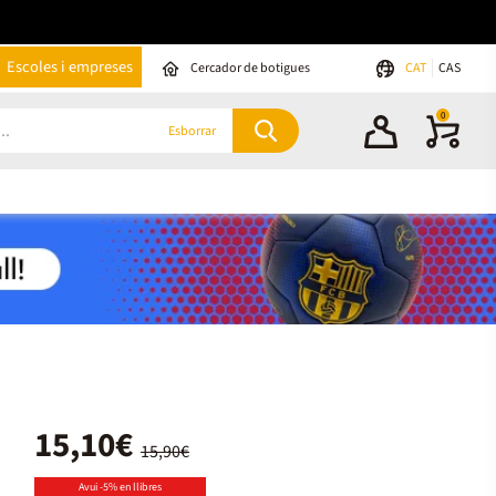
Escoles i empreses
Cercador de botigues
CAT
CAS
0
Esborrar
15,10€
15,90€
Avui -5% en llibres