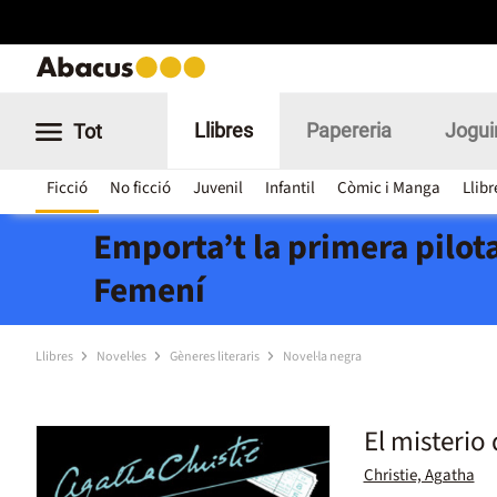
Llibres
Papereria
Jogui
Tot
Ficció
No ficció
Juvenil
Infantil
Còmic i Manga
Llibr
Emporta’t la primera pilota
Femení
Llibres
Novel·les
Gèneres literaris
Novel·la negra
El misterio 
Christie, Agatha