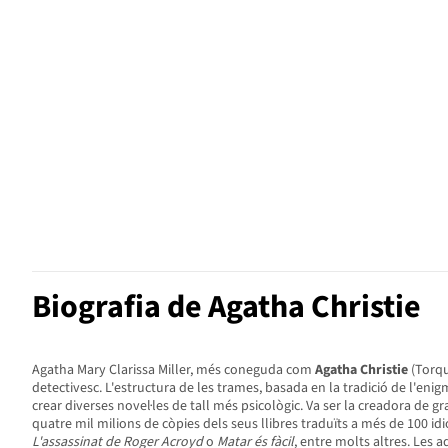
Biografia de Agatha Christie
Agatha Mary Clarissa Miller, més coneguda com
Agatha Christie
(Torqu
detectivesc. L'estructura de les trames, basada en la tradició de l'e
crear diverses novel·les de tall més psicològic. Va ser la creadora de
quatre mil milions de còpies dels seus llibres traduïts a més de 100 id
L'assassinat de Roger Acroyd
o
Matar és fàcil
, entre molts altres. Les