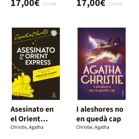
17,00€
17,00€
17,90€
17,90€
Asesinato en
I aleshores no
el Orient
en quedà cap
Express
Christie, Agatha
Christie, Agatha