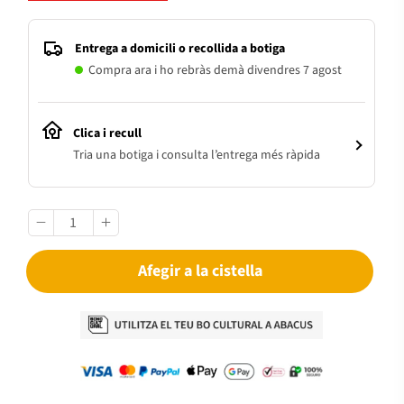
Entrega a domicili o recollida a botiga
Compra ara i ho rebràs demà divendres 7 agost
Clica i recull
Tria una botiga i consulta l’entrega més ràpida
Afegir a la cistella