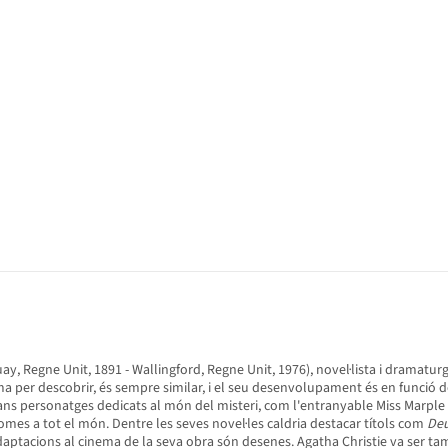
ay, Regne Unit, 1891 - Wallingford, Regne Unit, 1976), novel·lista i dramatu
nigma per descobrir, és sempre similar, i el seu desenvolupament és en funci
 grans personatges dedicats al món del misteri, com l'entranyable Miss Marple
iomes a tot el món. Dentre les seves novel·les caldria destacar títols com
Deu
 adaptacions al cinema de la seva obra són desenes. Agatha Christie va ser t