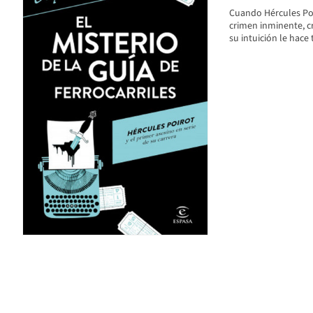
Cuando Hércules Poir
crimen inminente, cr
su intuición le hace