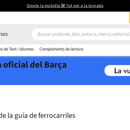
Omple la motxilla 🎒 Tot per a la tornada
nes
es de Text i Idiomes
Complements de lectura
 oficial del Barça
de la guía de ferrocarriles