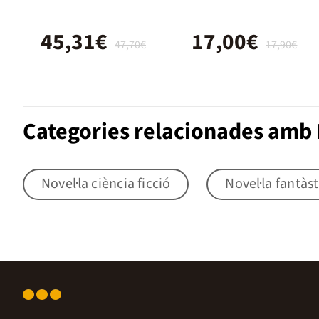
45,31€
17,00€
47,70€
17,90€
Categories relacionades amb 
Novel·la ciència ficció
Novel·la fantàst