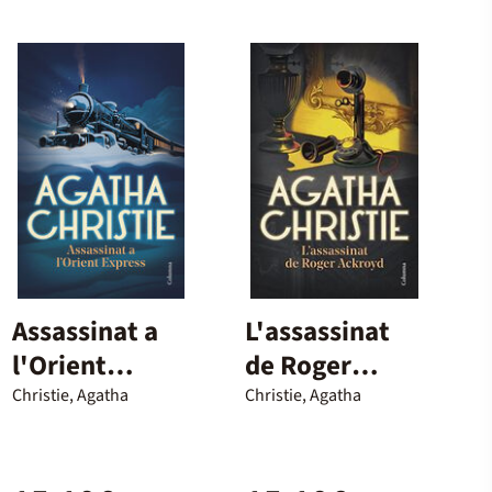
Assassinat a
L'assassinat
l'Orient
de Roger
Express
Ackroyd
Christie, Agatha
Christie, Agatha