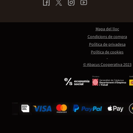
Mapa del lloc
Condicions de compra
Política de privadesa
Política de cookies
© Abacus Cooperativa 2023
Promou:
Amb 