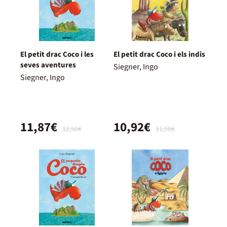
El petit drac Coco i les
El petit drac Coco i els indis
seves aventures
Siegner, Ingo
Siegner, Ingo
11,87€
10,92€
12,50€
11,50€