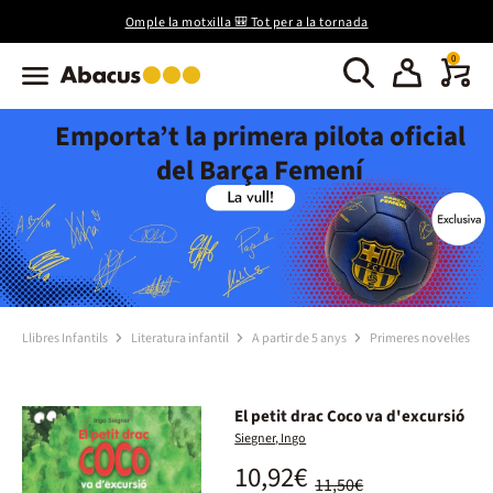
Omple la motxilla 🎒 Tot per a la tornada
0
Emporta’t la primera pilota oficial
del Barça Femení
Llibres Infantils
Literatura infantil
A partir de 5 anys
Primeres novel·les
El petit drac Coco va d'excursió
Siegner, Ingo
10,92€
11,50€