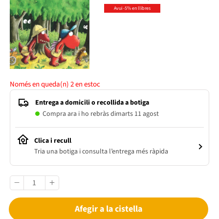
Avui -5% en llibres
Només en queda(n)
2
en estoc
Entrega a domicili o recollida a botiga
Compra ara i ho rebràs dimarts 11 agost
Clica i recull
Tria una botiga i consulta l’entrega més ràpida
Afegir a la cistella