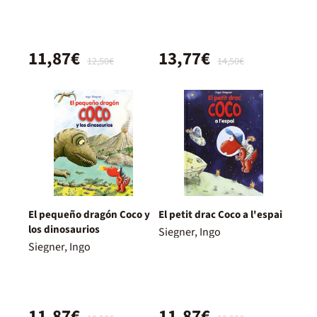
11,87€
13,77€
12,50€
14,50€
El pequeño dragón Coco y
El petit drac Coco a l'espai
los dinosaurios
Siegner, Ingo
Siegner, Ingo
11,87€
11,87€