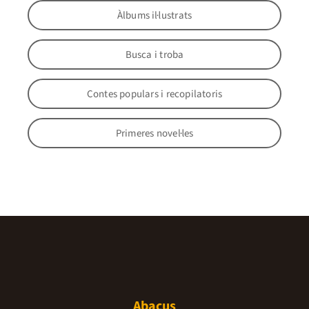
Àlbums il·lustrats
Busca i troba
Contes populars i recopilatoris
Primeres novel·les
Abacus