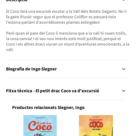
El Coco farà una excursió escolar a la Vall dels Bolets Gegants. No li
fa gaire il·lusió: segur que el professor Coliflor es passarà tota
l'estona parlant d'avorridíssimes plantes extingides!
Però quan el pare del Coco li menciona que a la vall hi viuen trolls,
la cosa canvia! I el seu nou interès està molt justificat, perquè el
Coco i els altres dracs viuran un munt d'aventures emocionants, a la
vall.
Biografia de Ingo Siegner
Fitxa tècnica - El petit drac Coco va d'excursió
Productes relacionats Siegner, Ingo