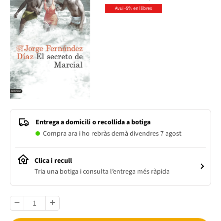
Avui -5% en llibres
Entrega a domicili o recollida a botiga
Compra ara i ho rebràs demà divendres 7 agost
Clica i recull
Tria una botiga i consulta l’entrega més ràpida