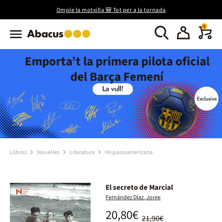
Omple la motxilla 🎒 Tot per a la tornada
0
Emporta’t la primera pilota oficial
del Barça Femení
Llibres
Novel·les
Literatura
Hispanoamericana
El secreto de Marcial
Fernández Díaz, Jorge
20,80€
21,90€