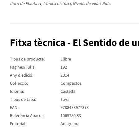
lloro de Flaubert, L'única història, Nivells de vida
i
Puls
.
Fitxa tècnica - El Sentido de u
Tipus de producte:
Llibre
Pàgines/Fulls:
192
Any d'edició:
2014
Col·lecció:
Compactos
Idioma:
Castellà
Tipus de tapa:
Tova
EAN:
9788433977373
Referència Abacus:
1065780.83
Editorial:
Anagrama