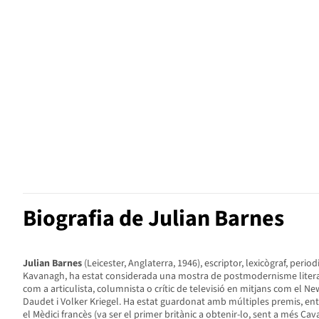
Biografia de Julian Barnes
Julian Barnes
(Leicester, Anglaterra, 1946), escriptor, lexicògraf, perio
Kavanagh, ha estat considerada una mostra de postmodernisme literari. De
com a articulista, columnista o crític de televisió en mitjans com el 
Daudet i Volker Kriegel. Ha estat guardonat amb múltiples premis, ent
el Mèdici francès (va ser el primer britànic a obtenir-lo, sent a més Cava