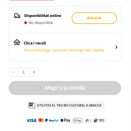
Disponibilitat online
Avisa'm
No disponible
Clica i recull
Tria una botiga i consulta l’entrega més ràpida
Afegir a la cistella