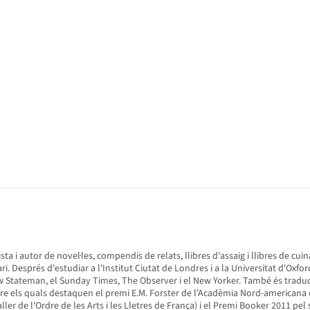
dista i autor de novel·les, compendis de relats, llibres d'assaig i llibres de c
sprés d'estudiar a l'Institut Ciutat de Londres i a la Universitat d'Oxford, 
New Stateman, el Sunday Times, The Observer i el New Yorker. També és tradu
re els quals destaquen el premi E.M. Forster de l'Acadèmia Nord-americana d
ller de l'Ordre de les Arts i les Lletres de França) i el Premi Booker 2011 pel 