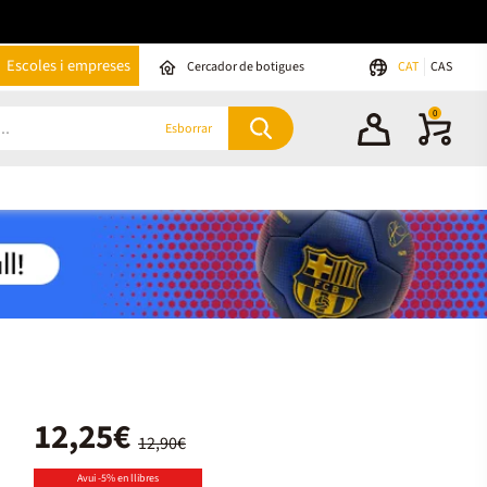
Escoles i empreses
Cercador de botigues
CAT
CAS
0
Esborrar
12,25€
12,90€
Avui -5% en llibres