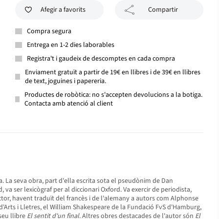
Afegir a favorits
Compartir
Compra segura
Entrega en 1-2 dies laborables
Registra't i gaudeix de descomptes en cada compra
Enviament gratuït a partir de 19€ en llibres i de 39€ en llibres
de text, joguines i papereria.
Productes de robòtica: no s'accepten devolucions a la botiga.
Contacta amb atenció al client
uina. La seva obra, part d'ella escrita sota el pseudònim de Dan
va ser lexicògraf per al diccionari Oxford. Va exercir de periodista,
ctor, havent traduït del francès i de l'alemany a autors com Alphonse
'Arts i Lletres, el William Shakespeare de la Fundació FvS d'Hamburg,
seu llibre
El sentit d'un final
. Altres obres destacades de l'autor són
El