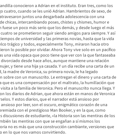
ndilla conocieron a Adrian en el instituto. Eran tres, como los
o cuatro, cuando se les unió Adrian. Hambrientos de sexo, de
a, atravesaron juntos una desgarbada adolescencia con una
e chicas, intercambiando poses, chistes y chismes, humor e
an fuese un poco más serio que los demás, y desde luego el más
s cuatro se prometieron seguir siendo amigos para siempre. Y así
tiempos de universidad y las primeras novias, hasta que la vida
elco trágico y todos, especialmente Tony, miraron hacia otro
cieron lo posible por olvidar. Ahora Tony vive solo en un pacífico
ras una vida opaca que poco tiene que ver con la que fantaseaba
á divorciado desde hace años, aunque mantiene una relación
ujer, y tiene una hija ya casada. Y un día recibe una carta de un
, la madre de Veronica, su primera novia, le ha legado
un sobre con un manuscrito. Le entregan el dinero y una carta de
a que es una compensación por el maltrato, la humillación que
visita a la familia de Veronica. Pero el manuscrito nunca llega. Y
on los diarios de Adrian, que ahora están en manos de Veronica
selos. Y estos diarios, que el narrador está ansioso por
r ansioso por leer, son el oscuro, enigmático corazón de una
premiada con el prestigioso Man Booker, y en la que, como
 discusiones de estudiante, «la Historia son las mentiras de los
mbién las mentiras con que se engañan a sí mismos los
oria no es más que una construcción cambiante, versiones que
 en lo que nos vamos convirtiendo.