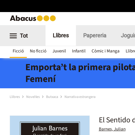
Llibres
Papereria
Jogui
Tot
Ficció
No ficció
Juvenil
Infantil
Còmic i Manga
Llibr
Emporta’t la primera pilota
Femení
Llibres
Novel·les
Butxaca
Narrativa estrangera
El Sentido d
Barnes, Julian