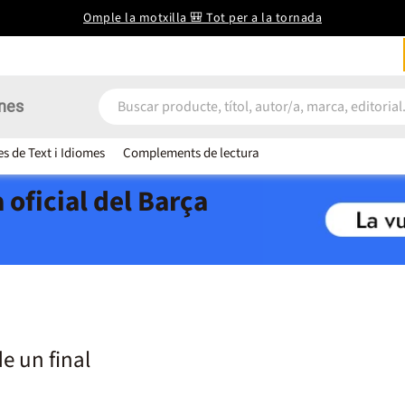
Omple la motxilla 🎒 Tot per a la tornada
nes
es de Text i Idiomes
Complements de lectura
 oficial del Barça
e un final