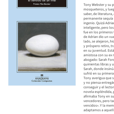
Tony Webster y su pa
mosqueteros, y lueg
saber, de literatur
permanente sequía d
ingenio. Quizá Adri
inteligente, pero lo
fue en los primeros 
de Adrian dio un vu
lado, se alejaron, hi
y próspero retiro, t
en su juventud. Est
amistosa con su ex m
abogado: Sarah Ford
quinientas libras y 
Sarah, donde insinú
sufrió en su primera 
Tony averigua que s
y no piensa entregár
conseguir y el lecto
novela espléndida, 
afirmaba Tony en sus
vencedores, pero ta
vencidos». Y la mem
adaptamos a aquello