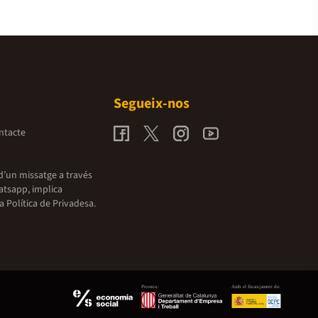
Segueix-nos
ntacte
d’un missatge a través
atsapp, implica
la
Política de Privadesa.
Promou:
Amb el finançament de: