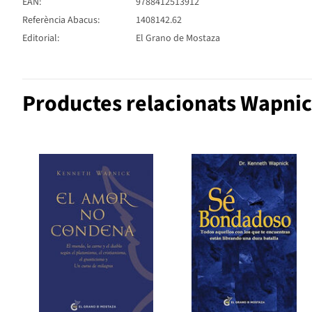
EAN:
9788412513912
Referència Abacus:
1408142.62
Editorial:
El Grano de Mostaza
Productes relacionats Wapni