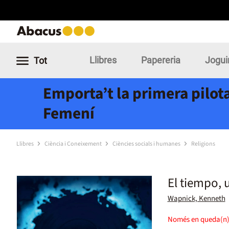
Llibres
Papereria
Jogui
Tot
Emporta’t la primera pilota
Femení
Llibres
Ciència i Coneixement
Ciències socials i humanes
Religions
El tiempo, 
Wapnick, Kenneth
Només en queda(n