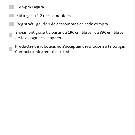
Compra segura
Entrega en 1-2 dies laborables
Registra't i gaudeix de descomptes en cada compra
Enviament gratuït a partir de 19€ en llibres i de 39€ en llibres
de text, joguines i papereria.
Productes de robòtica: no s'accepten devolucions a la botiga.
Contacta amb atenció al client