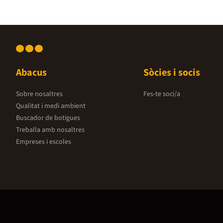
Abacus
Sòcies i socis
Sobre nosaltres
Fes-te soci/a
Qualitat i medi ambient
Buscador de botigues
Treballa amb nosaltres
Empreses i escoles