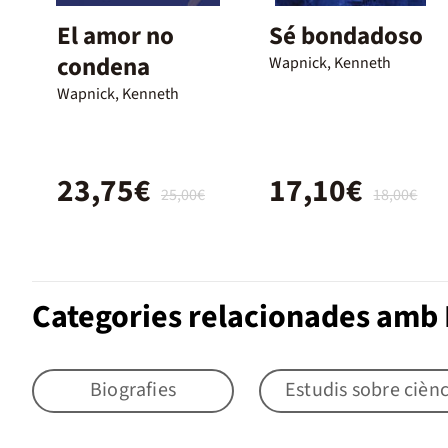
El amor no
Sé bondadoso
condena
Wapnick, Kenneth
Wapnick, Kenneth
23,75€
17,10€
25,00€
18,00€
Categories relacionades amb 
Biografies
Estudis sobre ciènc