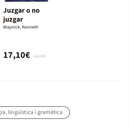
Juzgar o no
juzgar
Wapnick, Kenneth
17,10€
18,00€
gia, lingüística i gramàtica