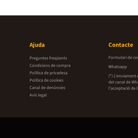
Ajuda
Contacte
Formulari de co
Preguntes freqüents
Condicions de compra
Whatsapp
Política de privadesa
(*) L'enviament 
Política de cookies
del canal de Wh
Canal de denúncies
l'acceptació de 
Avís legal