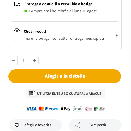
Entrega a domicili o recollida a botiga
Compra ara i ho rebràs dilluns 10 agost
Clica i recull
Tria una botiga i consulta l’entrega més ràpida
Afegir a la cistella
Afegir a favorits
Compartir