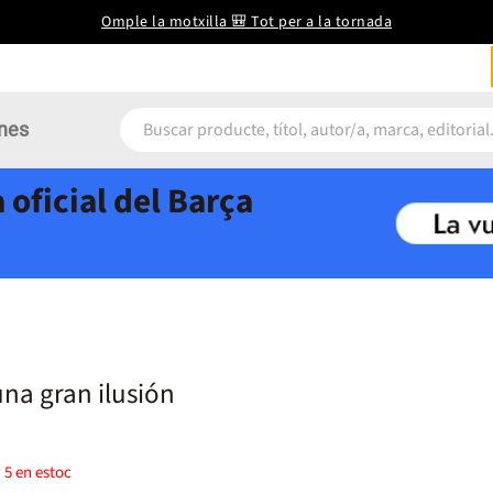
Omple la motxilla 🎒 Tot per a la tornada
nes
 oficial del Barça
una gran ilusión
)
5
en estoc