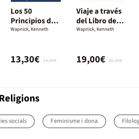
Los 50
Viaje a través
Principios del
del Libro de
Milagro de Un
Ejercicios Un
Wapnick, Kenneth
Wapnick, Kenneth
Curs
Curso De
Milagros, Vol 4
13,30€
19,00€
14,00€
20,00€
Religions
ies socials
Feminisme i dona
Filolo