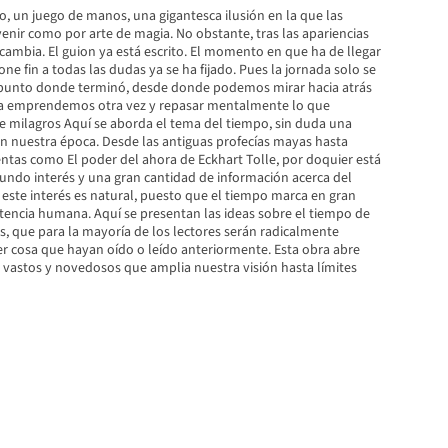
o, un juego de manos, una gigantesca ilusión en la que las
 venir como por arte de magia. No obstante, tras las apariencias
cambia. El guion ya está escrito. El momento en que ha de llegar
one fin a todas las dudas ya se ha fijado. Pues la jornada solo se
 punto donde terminó, desde donde podemos mirar hacia atrás
la emprendemos otra vez y repasar mentalmente lo que
de milagros Aquí se aborda el tema del tiempo, sin duda una
n nuestra época. Desde las antiguas profecías mayas hasta
entas como El poder del ahora de Eckhart Tolle, por doquier está
ndo interés y una gran cantidad de información acerca del
 este interés es natural, puesto que el tiempo marca en gran
tencia humana. Aquí se presentan las ideas sobre el tiempo de
s, que para la mayoría de los lectores serán radicalmente
er cosa que hayan oído o leído anteriormente. Esta obra abre
 vastos y novedosos que amplia nuestra visión hasta límites