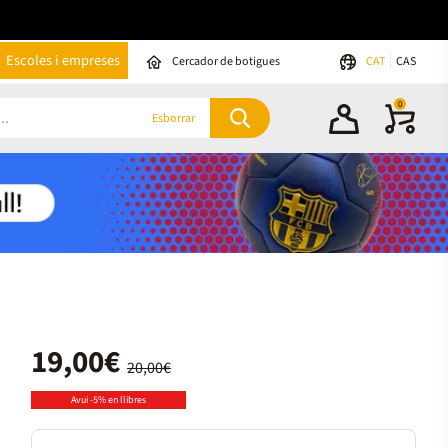
Escoles i empreses
Cercador de botigues
CAT
CAS
0
Esborrar
19,00€
20,00€
Avui -5% en llibres