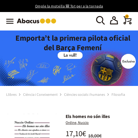
Omple la motxilla 🎒 Tot per a la tornada
0
Emporta’t la primera pilota oficial
del Barça Femení
Llibres
Ciència i Coneixement
Ciències socials i humanes
Filosofia
Els homes no són illes
Ordine, Nuccio
17,10€
18,00€