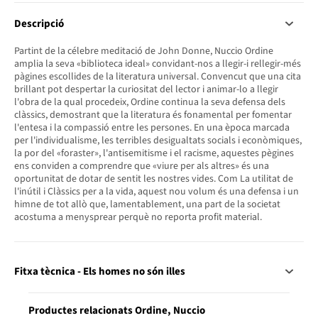
Descripció
Partint de la célebre meditació de John Donne, Nuccio Ordine
amplia la seva «biblioteca ideal» convidant-nos a llegir-i rellegir-més
pàgines escollides de la literatura universal. Convencut que una cita
brillant pot despertar la curiositat del lector i animar-lo a llegir
l'obra de la qual procedeix, Ordine continua la seva defensa dels
clàssics, demostrant que la literatura és fonamental per fomentar
l'entesa i la compassió entre les persones. En una època marcada
per l'individualisme, les terribles desigualtats socials i econòmiques,
la por del «foraster», l'antisemitisme i el racisme, aquestes pègines
ens conviden a comprendre que «viure per als altres» és una
oportunitat de dotar de sentit les nostres vides. Com La utilitat de
l'inútil i Clàssics per a la vida, aquest nou volum és una defensa i un
himne de tot allò que, lamentablement, una part de la societat
acostuma a menysprear perquè no reporta profit material.
Fitxa tècnica - Els homes no són illes
Productes relacionats Ordine, Nuccio