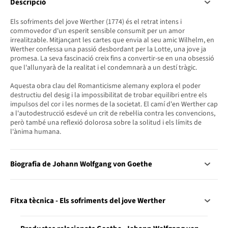
Descripció
Els sofriments del jove Werther (1774) és el retrat intens i
commovedor d'un esperit sensible consumit per un amor
irrealitzable. Mitjançant les cartes que envia al seu amic Wilhelm, en
Werther confessa una passió desbordant per la Lotte, una jove ja
promesa. La seva fascinació creix fins a convertir-se en una obsessió
que l'allunyarà de la realitat i el condemnarà a un destí tràgic.
Aquesta obra clau del Romanticisme alemany explora el poder
destructiu del desig i la impossibilitat de trobar equilibri entre els
impulsos del cor i les normes de la societat. El camí d'en Werther cap
a l'autodestrucció esdevé un crit de rebel·lia contra les convencions,
però també una reflexió dolorosa sobre la solitud i els límits de
l'ànima humana.
Biografia de Johann Wolfgang von Goethe
Fitxa tècnica - Els sofriments del jove Werther