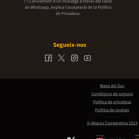
(*) L'enviament d’un missatge a través del canal
de Whatsapp, implica l'acceptació de la
Política
de Privadesa.
Segueix-nos
Mapa del lloc
Condicions de compra
Política de privadesa
Política de cookies
© Abacus Cooperativa 2023
Promou:
Amb 