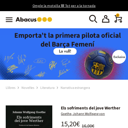
Omple la motxilla 🎒 Tot per a la tornada
0
Emporta’t la primera pilota oficial
del Barça Femení
Llibres
Novel·les
Literatura
Narrativa estrangera
Els sofriments del jove Werther
Goethe, Johann Wolfgang von
15,20€
16,00€