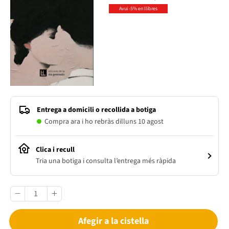
Avui -5% en llibres
Entrega a domicili o recollida a botiga
Compra ara i ho rebràs dilluns 10 agost
Clica i recull
Tria una botiga i consulta l’entrega més ràpida
Afegir a la cistella