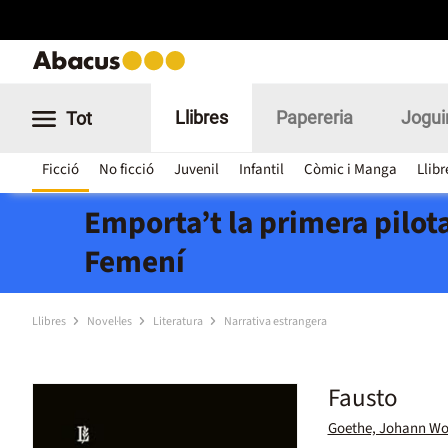
Llibres
Papereria
Jogui
Tot
Ficció
No ficció
Juvenil
Infantil
Còmic i Manga
Llibr
Emporta’t la primera pilota
Femení
Llibres
Novel·les
Literatura
Narrativa estrangera
Fausto
Goethe, Johann Wo