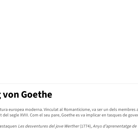
g von Goethe
ltura europea moderna. Vinculat al Romanticisme, va ser un dels membres acti
 del segle XVIII. Com el seu pare, Goethe es va implicar en tasques de govern 
 destaquen
Les desventures del jove Werther
(1774),
Anys d'aprenentatge de 