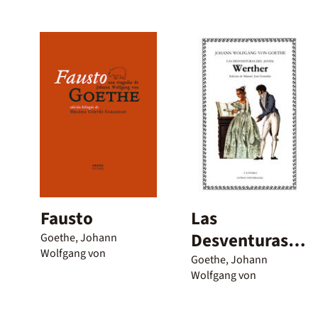
Fausto
Las
Desventuras
Goethe, Johann
Wolfgang von
del joven
Goethe, Johann
Wolfgang von
Werther