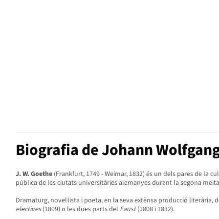
Biografia de Johann Wolfgan
J. W. Goethe
(Frankfurt, 1749 - Weimar, 1832) és un dels pares de la cu
pública de les ciutats universitàries alemanyes durant la segona meitat
Dramaturg, novel·lista i poeta, en la seva extènsa producció literària,
electives
(1809) o les dues parts del
Faust
(1808 i 1832).