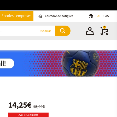
Escoles i empreses
Cercador de botigues
CAT
CAS
0
Esborrar
14,25€
15,00€
Avui -5% en llibres