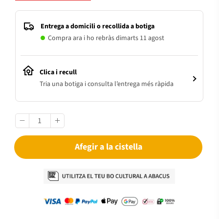
Entrega a domicili o recollida a botiga
Compra ara i ho rebràs dimarts 11 agost
Clica i recull
Tria una botiga i consulta l’entrega més ràpida
Afegir a la cistella