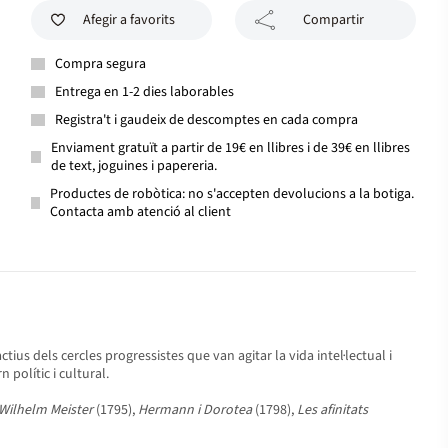
Afegir a favorits
Compartir
Compra segura
Entrega en 1-2 dies laborables
Registra't i gaudeix de descomptes en cada compra
Enviament gratuït a partir de 19€ en llibres i de 39€ en llibres
de text, joguines i papereria.
Productes de robòtica: no s'accepten devolucions a la botiga.
Contacta amb atenció al client
us dels cercles progressistes que van agitar la vida intel·lectual i
polític i cultural.
Wilhelm Meister
(1795),
Hermann i Dorotea
(1798),
Les afinitats