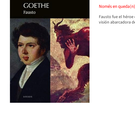
Només en queda(n
Fausto fue el héroe 
visión abarcadora d