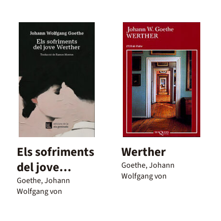
Els sofriments
Werther
del jove
Goethe, Johann
Wolfgang von
Werther
Goethe, Johann
Wolfgang von