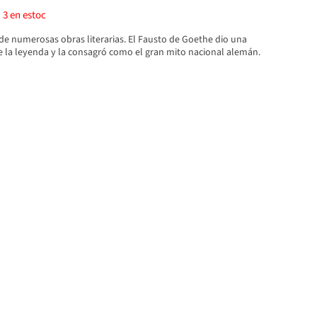
)
3
en estoc
de numerosas obras literarias. El Fausto de Goethe dio una
e la leyenda y la consagró como el gran mito nacional alemán.