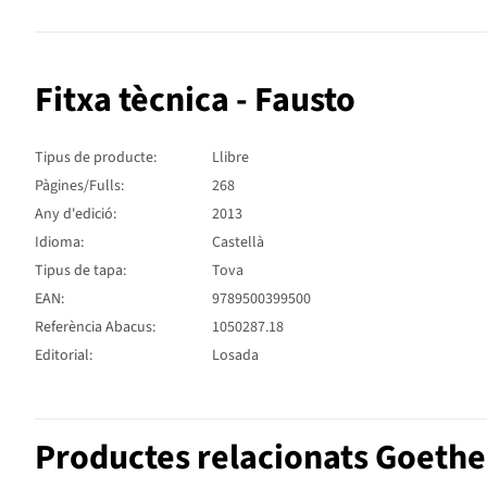
Fitxa tècnica - Fausto
Tipus de producte:
Llibre
Pàgines/Fulls:
268
Any d'edició:
2013
Idioma:
Castellà
Tipus de tapa:
Tova
EAN:
9789500399500
Referència Abacus:
1050287.18
Editorial:
Losada
Productes relacionats Goeth