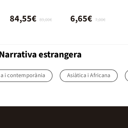
Barceló)
84,55€
6,65€
89,00€
7,00€
Narrativa estrangera
na i contemporània
Asiàtica i Africana