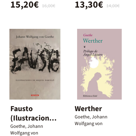
15,20€
13,30€
16,00€
14,00€
Fausto
Werther
(Ilustraciones
Goethe, Johann
Wolfgang von
de Miquel
Goethe, Johann
Wolfgang von