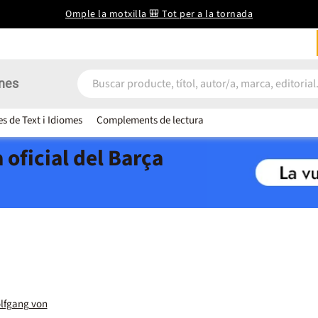
Omple la motxilla 🎒 Tot per a la tornada
nes
es de Text i Idiomes
Complements de lectura
 oficial del Barça
lfgang von