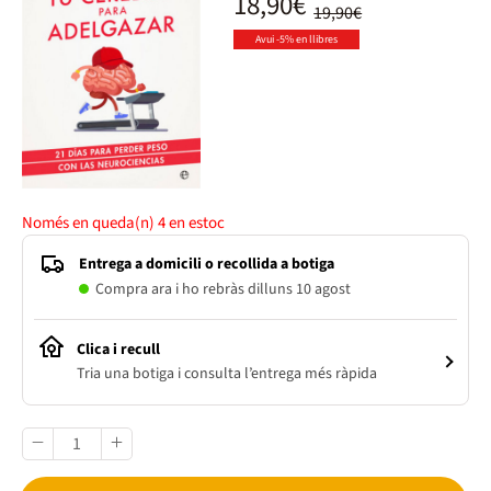
18,90€
19,90€
Avui -5% en llibres
Només en queda(n)
4
en estoc
Entrega a domicili o recollida a botiga
Compra ara i ho rebràs dilluns 10 agost
Clica i recull
Tria una botiga i consulta l’entrega més ràpida