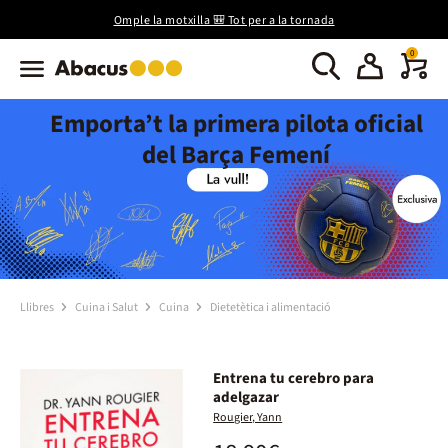
Omple la motxilla 🎒 Tot per a la tornada
0
Emporta’t la primera pilota oficial
del Barça Femení
Llibres
Cuina i Salut
Cuina
Dietetètica i alimentació
Entrena tu cerebro para
adelgazar
Rougier, Yann