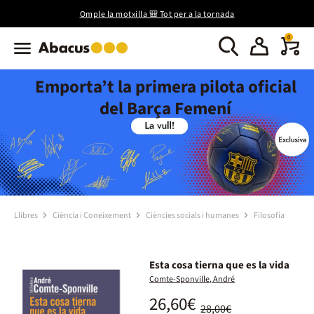
Omple la motxilla 🎒 Tot per a la tornada
0
Emporta’t la primera pilota oficial
del Barça Femení
Llibres
Ciència i Coneixement
Ciències socials i humanes
Filosofia
Esta cosa tierna que es la vida
Comte-Sponville, André
26,60€
28,00€