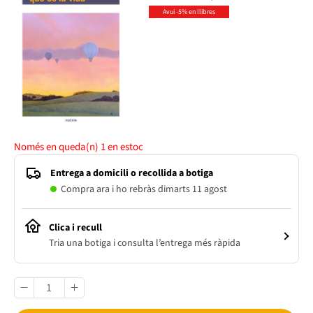
Avui -5% en llibres
Només en queda(n)
1
en estoc
Entrega a domicili o recollida a botiga
Compra ara i ho rebràs dimarts 11 agost
Clica i recull
Tria una botiga i consulta l’entrega més ràpida